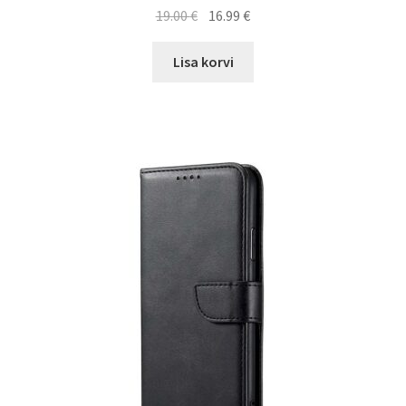
Algne
Current
19.00
€
16.99
€
hind
price
oli:
is:
Lisa korvi
19.00 €.
16.99 €.