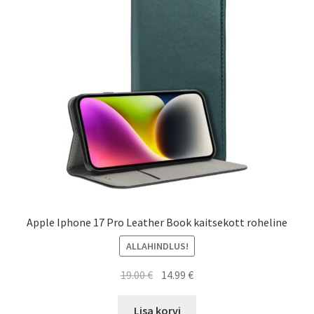
Apple Iphone 17 Pro Leather Book kaitsekott roheline
ALLAHINDLUS!
Algne
Current
19.00
€
14.99
€
hind
price
oli:
is:
Lisa korvi