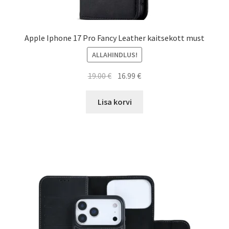
Apple Iphone 17 Pro Fancy Leather kaitsekott must
ALLAHINDLUS!
Algne
Current
19.00
€
16.99
€
hind
price
oli:
is:
Lisa korvi
19.00 €.
16.99 €.