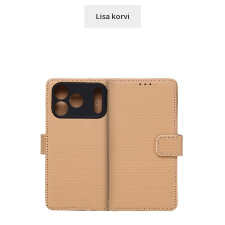
hind
price
oli:
is:
Lisa korvi
19.00 €.
14.99 €.