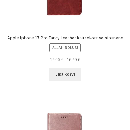
Apple Iphone 17 Pro Fancy Leather kaitsekott veinipunane
ALLAHINDLUS!
Algne
Current
19.00
€
16.99
€
hind
price
oli:
is:
Lisa korvi
19.00 €.
16.99 €.