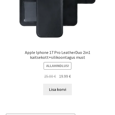
Apple Iphone 17 Pro LeatherDuo 2in1
kaitsekott+silikoontagus must
ALLAHINDLUS!
Algne
Current
25.00
€
19.99
€
hind
price
oli:
is:
Lisa korvi
25.00 €.
19.99 €.