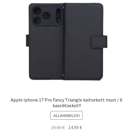
Ostukorv
Sooduspakkumised
Apple Iphone 17 Pro Fancy Triangle kaitsekott must / 6
kaarditaskut!!
ALLAHINDLUS!
Algne
Current
19.00
€
14.99
€