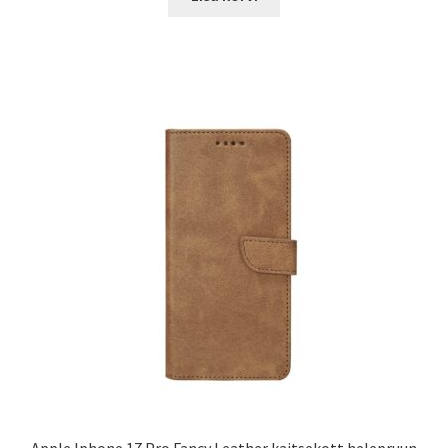
19.00 €.
14.99 €.
Apple Iphone 17 Pro Fancy Leather kaitsekott helepruun