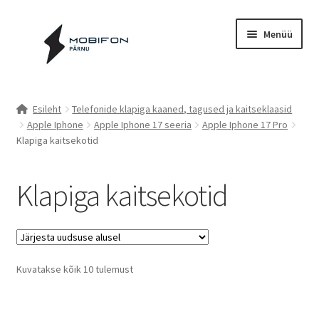
Liigu
Liigu
Menüü
navigeerimisele
sisu
juurde
Esileht
Esileht
Telefonide klapiga kaaned, tagused ja kaitseklaasid
Apple Iphone
Apple Iphone 17 seeria
Apple Iphone 17 Pro
Kassa
Klapiga kaitsekotid
Kontakt
Klapiga kaitsekotid
Cookie Policy (EU)
Müügitingimused
Sorted
Kuvatakse kõik 10 tulemust
Privaatsuspoliitika
by
latest
Küpsiste poliitika