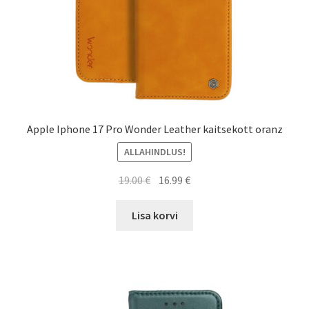
Apple Iphone 17 Pro Wonder Leather kaitsekott oranz
ALLAHINDLUS!
Algne
Current
19.00
€
16.99
€
hind
price
oli:
is:
Lisa korvi
19.00 €.
16.99 €.