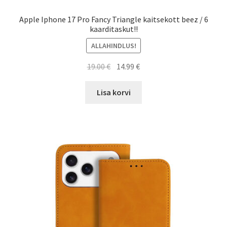
Apple Iphone 17 Pro Fancy Triangle kaitsekott beez / 6
kaarditaskut!!
ALLAHINDLUS!
Algne
Current
19.00
€
14.99
€
hind
price
oli:
is:
Lisa korvi
19.00 €.
14.99 €.