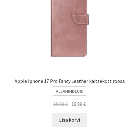
Apple Iphone 17 Pro Fancy Leather kaitsekott roosa
ALLAHINDLUS!
Algne
Current
19.00
€
16.99
€
hind
price
oli:
is:
Lisa korvi
19.00 €.
16.99 €.