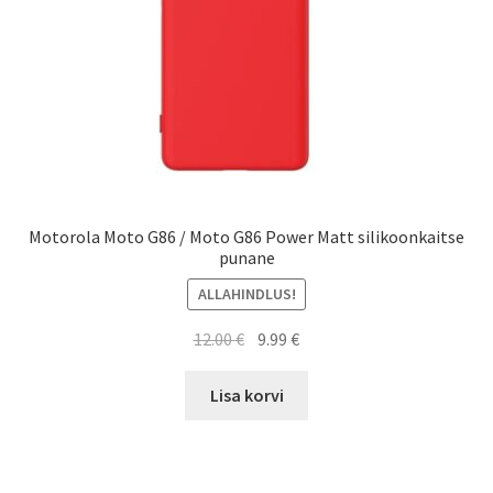
Motorola Moto G86 / Moto G86 Power Matt silikoonkaitse
punane
ALLAHINDLUS!
Algne
Current
12.00
€
9.99
€
hind
price
oli:
is:
Lisa korvi
12.00 €.
9.99 €.