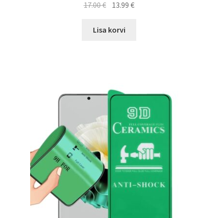
Algne
Current
17.00
€
13.99
€
hind
price
oli:
is:
Lisa korvi
17.00 €.
13.99 €.