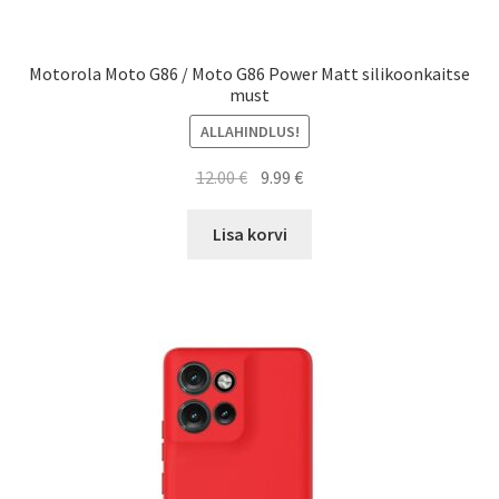
Motorola Moto G86 / Moto G86 Power Matt silikoonkaitse
must
ALLAHINDLUS!
Algne
Current
12.00
€
9.99
€
hind
price
oli:
is:
Lisa korvi
12.00 €.
9.99 €.