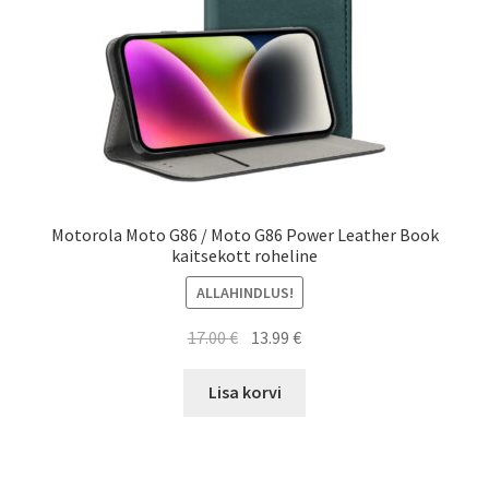
Motorola Moto G86 / Moto G86 Power Leather Book
kaitsekott roheline
ALLAHINDLUS!
Algne
Current
17.00
€
13.99
€
hind
price
oli:
is:
Lisa korvi
17.00 €.
13.99 €.