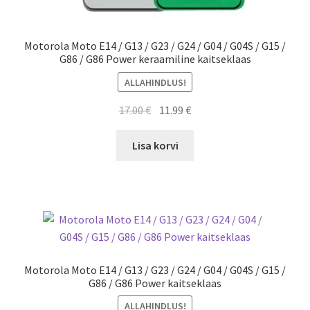
Motorola Moto E14 / G13 / G23 / G24 / G04 / G04S / G15 /
G86 / G86 Power keraamiline kaitseklaas
ALLAHINDLUS!
Algne
Current
17.00
€
11.99
€
hind
price
oli:
is:
Lisa korvi
17.00 €.
11.99 €.
Motorola Moto E14 / G13 / G23 / G24 / G04 / G04S / G15 /
G86 / G86 Power kaitseklaas
ALLAHINDLUS!