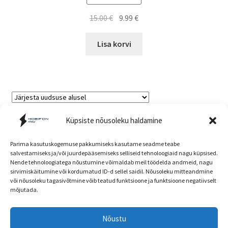
Algne
Current
15.00
€
9.99
€
hind
price
oli:
is:
Lisa korvi
15.00 €.
9.99 €.
Sorted
Küpsiste nõusoleku haldamine
Kuvatakse kõik 9 tulemust
by
latest
Parima kasutuskogemuse pakkumiseks kasutame seadme teabe
salvestamiseks ja/või juurdepääsemiseks selliseid tehnoloogiaid nagu küpsised.
Nende tehnoloogiatega nõustumine võimaldab meil töödelda andmeid, nagu
Müügitingimused
sirvimiskäitumine või kordumatud ID-d sellel saidil. Nõusoleku mitteandmine
või nõusoleku tagasivõtmine võib teatud funktsioone ja funktsioone negatiivselt
mõjutada.
Nõustu
Head kliendid! E-poe ja kaupluse hinnad ning