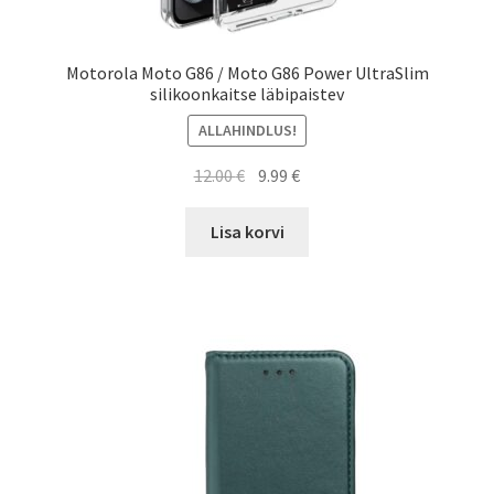
Motorola Moto G86 / Moto G86 Power UltraSlim
silikoonkaitse läbipaistev
ALLAHINDLUS!
Algne
Current
12.00
€
9.99
€
hind
price
oli:
is:
Lisa korvi
12.00 €.
9.99 €.