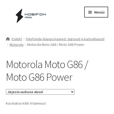
Liigu
Liigu
Menüü
navigeerimisele
sisu
juurde
Esileht
Esileht
Telefonide klapiga kaaned, tagused ja kaitseklaasid
Motorola
Motorola Moto G86 / Moto G86 Power
Kassa
Kontakt
Motorola Moto G86 /
Cookie Policy (EU)
Moto G86 Power
Müügitingimused
Privaatsuspoliitika
Sorted
Kuvatakse kõik 9 tulemust
by
Küpsiste poliitika