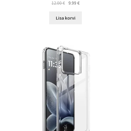
Algne
Current
12.00
€
9.99
€
hind
price
oli:
is:
Lisa korvi
12.00 €.
9.99 €.