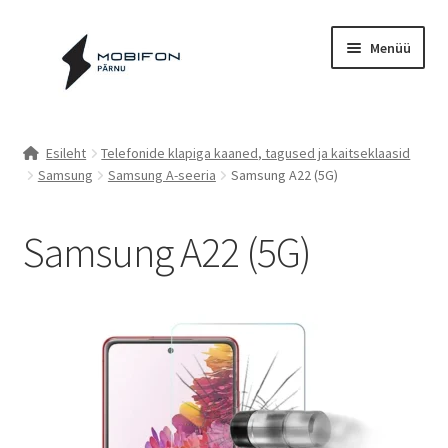
Liigu
Liigu
Menüü
navigeerimisele
sisu
juurde
Esileht
Esileht
Telefonide klapiga kaaned, tagused ja kaitseklaasid
Samsung
Samsung A-seeria
Samsung A22 (5G)
Kassa
Kontakt
Samsung A22 (5G)
Cookie Policy (EU)
Müügitingimused
Privaatsuspoliitika
Küpsiste poliitika