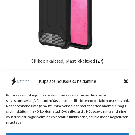
Silikoonkaitsed, plastikkaitsed
(27)
Küpsiste nõusoleku haldamine
Parima kasutuskogemuse pakkumiseks kasutame seadme teabe
salvestamiseks ja/või juurdepääsemiseks selliseid tehnoloogiaid nagu küpsised.
Nende tehnoloogiatega nõustumine võimaldab meil töödelda andmeid, nagu
Müügitingimused
sirvimiskäitumine või kordumatud ID-d sellel saidil. Nõusoleku mitteandmine
või nõusoleku tagasivõtmine võib teatud funktsioone ja funktsioone negatiivselt
mõjutada.