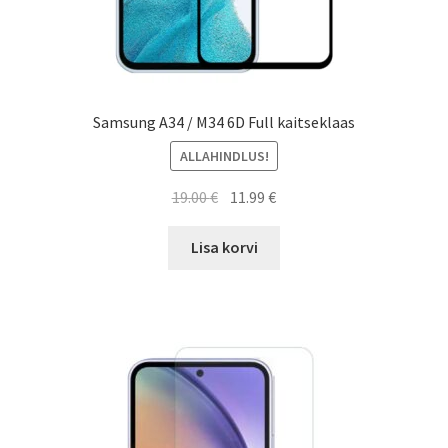
Samsung A34 / M34 6D Full kaitseklaas
ALLAHINDLUS!
Algne
Current
19.00
€
11.99
€
hind
price
oli:
is:
Lisa korvi
19.00 €.
11.99 €.