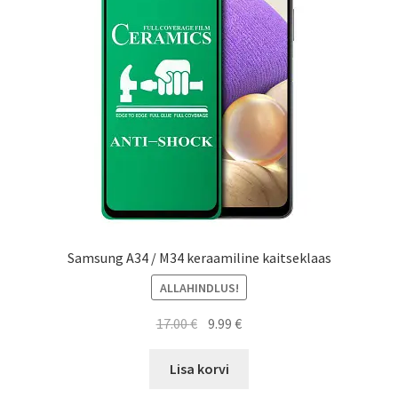
Ostukorv
Sooduspakkumised
Samsung A34 / M34 keraamiline kaitseklaas
ALLAHINDLUS!
Algne
Current
17.00
€
9.99
€
hind
price
oli:
is:
Lisa korvi
17.00 €.
9.99 €.