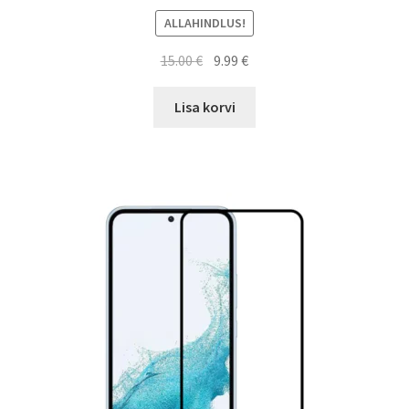
ALLAHINDLUS!
Algne
Current
15.00
€
9.99
€
hind
price
oli:
is:
Lisa korvi
15.00 €.
9.99 €.