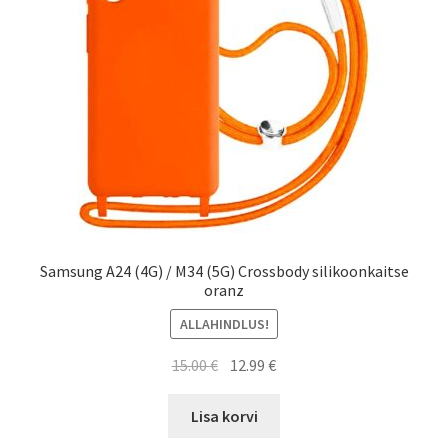
Samsung A24 (4G) / M34 (5G) Crossbody silikoonkaitse
oranz
ALLAHINDLUS!
Algne
Current
15.00
€
12.99
€
hind
price
oli:
is:
Lisa korvi
15.00 €.
12.99 €.