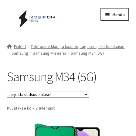
Liigu
Liigu
Menüü
navigeerimisele
sisu
juurde
Esileht
Esileht
Telefonide klapiga kaaned, tagused ja kaitseklaasid
Samsung
Samsung M-seeria
Samsung M34 (5G)
Kassa
Kontakt
Samsung M34 (5G)
Cookie Policy (EU)
Müügitingimused
Sorted
Kuvatakse kõik 7 tulemust
by
Privaatsuspoliitika
latest
Küpsiste poliitika