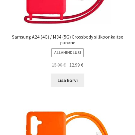
Samsung A24 (4G) / M34 (5G) Crossbody silikoonkaitse
punane
ALLAHINDLUS!
Algne
Current
15.00
€
12.99
€
hind
price
oli:
is:
Lisa korvi
15.00 €.
12.99 €.