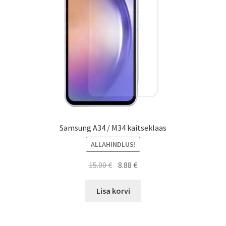
Samsung A34 / M34 kaitseklaas
ALLAHINDLUS!
Algne
Current
15.00
€
8.88
€
hind
price
oli:
is:
Lisa korvi
15.00 €.
8.88 €.