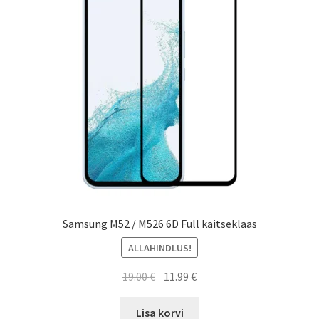
Ostukorv
Sooduspakkumised
Samsung M52 / M526 6D Full kaitseklaas
ALLAHINDLUS!
Algne
Current
19.00
€
11.99
€
hind
price
oli:
is:
Lisa korvi