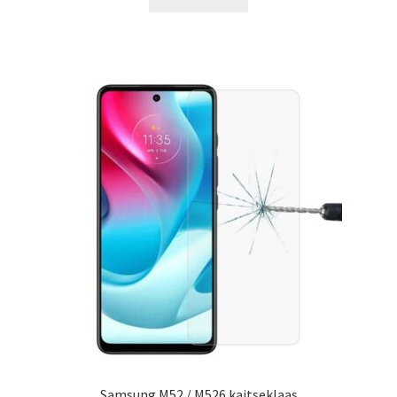
19.00 €.
11.99 €.
Samsung M52 / M526 kaitseklaas