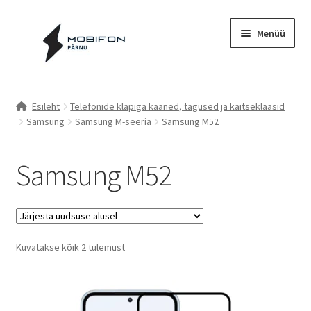
Liigu
Liigu
Menüü
navigeerimisele
sisu
juurde
Esileht
Esileht
Telefonide klapiga kaaned, tagused ja kaitseklaasid
Samsung
Samsung M-seeria
Samsung M52
Kassa
Kontakt
Samsung M52
Cookie Policy (EU)
Müügitingimused
Sorted
Kuvatakse kõik 2 tulemust
by
Privaatsuspoliitika
latest
Küpsiste poliitika