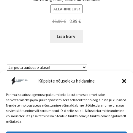
ALLAHINDLUS!
Algne
Current
15.00
€
8.99
€
hind
price
oli:
is:
Lisa korvi
15.00 €.
8.99 €.
Sorted
Küpsiste nõusoleku haldamine
Kuvatakse kõik 2 tulemust
by
latest
Parima kasutuskogemuse pakkumiseks kasutame seadme teabe
salvestamiseks ja/või juurdepääsemiseks selliseid tehnoloogiaid nagu küpsised.
Nende tehnoloogiatega nõustumine võimaldab meil töödelda andmeid, nagu
Müügitingimused
sirvimiskäitumine või kordumatud ID-d sellel saidil. Nõusoleku mitteandmine
või nõusoleku tagasivõtmine võib teatud funktsioone ja funktsioone negatiivselt
mõjutada.