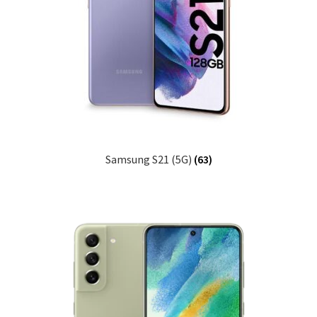
Ostukorv
Sooduspakkumised
Samsung S21 (5G)
(63)