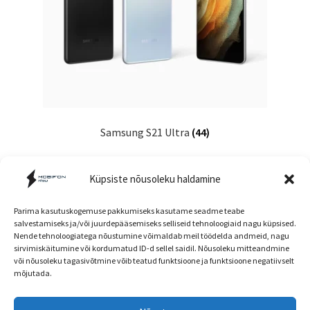
Samsung S21 Ultra
(44)
Küpsiste nõusoleku haldamine
Parima kasutuskogemuse pakkumiseks kasutame seadme teabe
salvestamiseks ja/või juurdepääsemiseks selliseid tehnoloogiaid nagu küpsised.
Nende tehnoloogiatega nõustumine võimaldab meil töödelda andmeid, nagu
Müügitingimused
sirvimiskäitumine või kordumatud ID-d sellel saidil. Nõusoleku mitteandmine
või nõusoleku tagasivõtmine võib teatud funktsioone ja funktsioone negatiivselt
mõjutada.