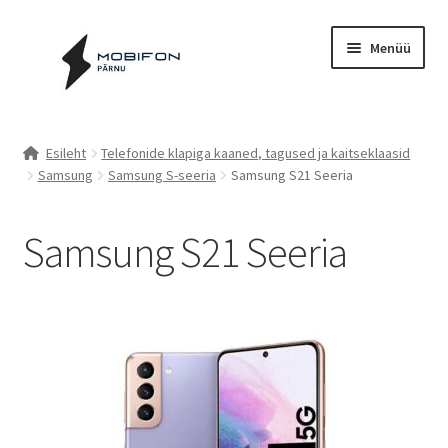
Liigu
Liigu
Menüü
navigeerimisele
sisu
juurde
Esileht
Esileht
Telefonide klapiga kaaned, tagused ja kaitseklaasid
Samsung
Samsung S-seeria
Samsung S21 Seeria
Kassa
Kontakt
Samsung S21 Seeria
Cookie Policy (EU)
Müügitingimused
Privaatsuspoliitika
Küpsiste poliitika