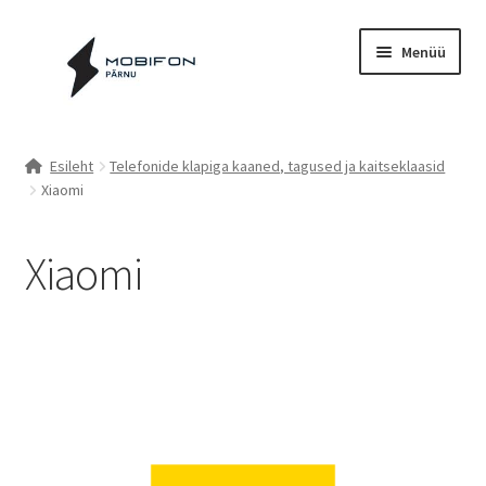
Liigu
Liigu
Menüü
navigeerimisele
sisu
juurde
Esileht
Esileht
Telefonide klapiga kaaned, tagused ja kaitseklaasid
Xiaomi
Kassa
Kontakt
Xiaomi
Cookie Policy (EU)
Müügitingimused
Privaatsuspoliitika
Küpsiste poliitika