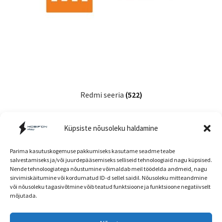
Redmi seeria
(522)
Küpsiste nõusoleku haldamine
Parima kasutuskogemuse pakkumiseks kasutame seadme teabe
salvestamiseks ja/või juurdepääsemiseks selliseid tehnoloogiaid nagu küpsised.
Nende tehnoloogiatega nõustumine võimaldab meil töödelda andmeid, nagu
Müügitingimused
sirvimiskäitumine või kordumatud ID-d sellel saidil. Nõusoleku mitteandmine
või nõusoleku tagasivõtmine võib teatud funktsioone ja funktsioone negatiivselt
mõjutada.