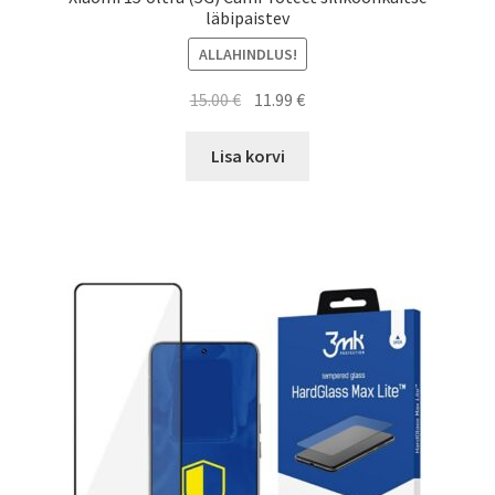
läbipaistev
ALLAHINDLUS!
Algne
Current
15.00
€
11.99
€
hind
price
oli:
is:
Lisa korvi
15.00 €.
11.99 €.