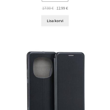
Algne
Current
17.00
€
12.99
€
hind
price
oli:
is:
Lisa korvi
17.00 €.
12.99 €.