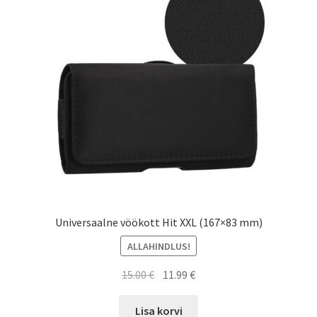
Ostukorv
Sooduspakkumised
Universaalne vöökott Hit XXL (167×83 mm)
ALLAHINDLUS!
Algne
Current
15.00
€
11.99
€
hind
price
oli:
is:
Lisa korvi