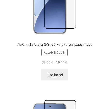
Xiaomi 15 Ultra (5G) 6D Full kaitseklaas must
ALLAHINDLUS!
Algne
Current
25.00
€
19.99
€
hind
price
oli:
is:
Lisa korvi
25.00 €.
19.99 €.