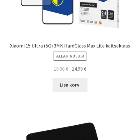
Xiaomi 15 Ultra (5G) 3MK HardGlass Max Lite kaitseklaas
ALLAHINDLUS!
Algne
Current
19.00
€
14.99
€
hind
price
oli:
is:
Lisa korvi
19.00 €.
14.99 €.