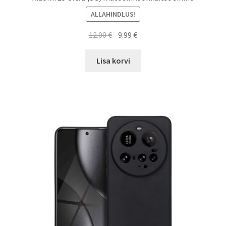
ALLAHINDLUS!
Algne
Current
12.00
€
9.99
€
hind
price
oli:
is:
Lisa korvi
12.00 €.
9.99 €.