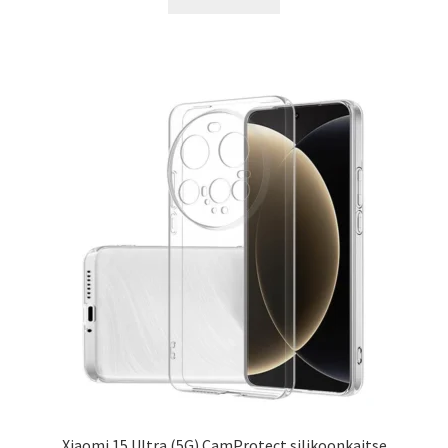
15.00 €.
11.99 €.
Xiaomi 15 Ultra (5G) CamProtect silikoonkaitse