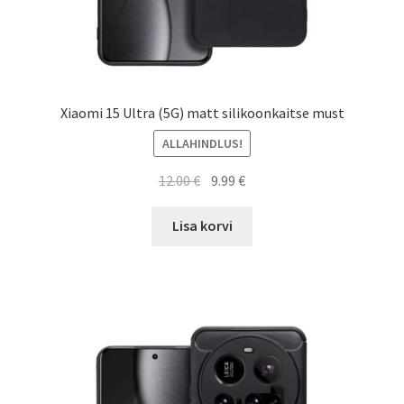
Xiaomi 15 Ultra (5G) matt silikoonkaitse must
ALLAHINDLUS!
Algne
Current
12.00
€
9.99
€
hind
price
oli:
is:
Lisa korvi
12.00 €.
9.99 €.