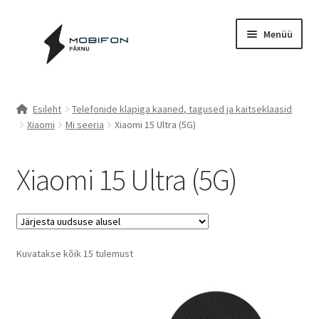
Liigu
Liigu
Menüü
navigeerimisele
sisu
juurde
Esileht
Esileht
Telefonide klapiga kaaned, tagused ja kaitseklaasid
Xiaomi
Mi seeria
Xiaomi 15 Ultra (5G)
Kassa
Kontakt
Xiaomi 15 Ultra (5G)
Cookie Policy (EU)
Müügitingimused
Sorted
Kuvatakse kõik 15 tulemust
by
Privaatsuspoliitika
latest
Küpsiste poliitika