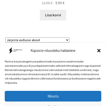
Algne
Current
12.00
€
9.99
€
hind
price
oli:
is:
Lisa korvi
12.00 €.
9.99 €.
Sorted
Küpsiste nõusoleku haldamine
Kuvatakse kõik 15 tulemust
by
latest
Parima kasutuskogemuse pakkumiseks kasutame seadme teabe
salvestamiseks ja/või juurdepääsemiseks selliseid tehnoloogiaid nagu küpsised.
Nende tehnoloogiatega nõustumine võimaldab meil töödelda andmeid, nagu
Müügitingimused
sirvimiskäitumine või kordumatud ID-d sellel saidil. Nõusoleku mitteandmine
või nõusoleku tagasivõtmine võib teatud funktsioone ja funktsioone negatiivselt
mõjutada.
Nõustu
Head kliendid! E-poe ja kaupluse hinnad ning
© mobifon.ee 2026
kaubavalik võivad olla erinevad!