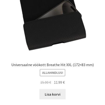
Universaalne vöökott Breathe Hit XXL (172×83 mm)
ALLAHINDLUS!
Algne
Current
15.00
€
11.99
€
hind
price
oli:
is:
Lisa korvi
15.00 €.
11.99 €.