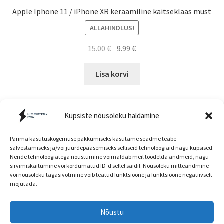
Apple Iphone 11 / iPhone XR keraamiline kaitseklaas must
ALLAHINDLUS!
Algne
Current
15.00
€
9.99
€
hind
price
oli:
is:
Lisa korvi
15.00 €.
9.99 €.
Küpsiste nõusoleku haldamine
Parima kasutuskogemuse pakkumiseks kasutame seadme teabe
salvestamiseks ja/või juurdepääsemiseks selliseid tehnoloogiaid nagu küpsised.
Nende tehnoloogiatega nõustumine võimaldab meil töödelda andmeid, nagu
Müügitingimused
sirvimiskäitumine või kordumatud ID-d sellel saidil. Nõusoleku mitteandmine
või nõusoleku tagasivõtmine võib teatud funktsioone ja funktsioone negatiivselt
mõjutada.
Nõustu
Head kliendid! E-poe ja kaupluse hinnad ning
© mobifon.ee 2026