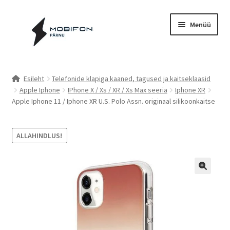
Liigu
Liigu
Menüü
navigeerimisele
sisu
juurde
Esileht
Esileht
Telefonide klapiga kaaned, tagused ja kaitseklaasid
Apple Iphone
IPhone X / Xs / XR / Xs Max seeria
Iphone XR
Kassa
Apple Iphone 11 / Iphone XR U.S. Polo Assn. originaal silikoonkaitse
Kontakt
ALLAHINDLUS!
Cookie Policy (EU)
Müügitingimused
Privaatsuspoliitika
Küpsiste poliitika