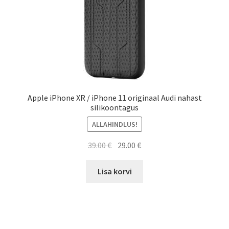
Apple iPhone XR / iPhone 11 originaal Audi nahast
silikoontagus
ALLAHINDLUS!
Algne
Current
39.00
€
29.00
€
hind
price
oli:
is:
Lisa korvi
39.00 €.
29.00 €.