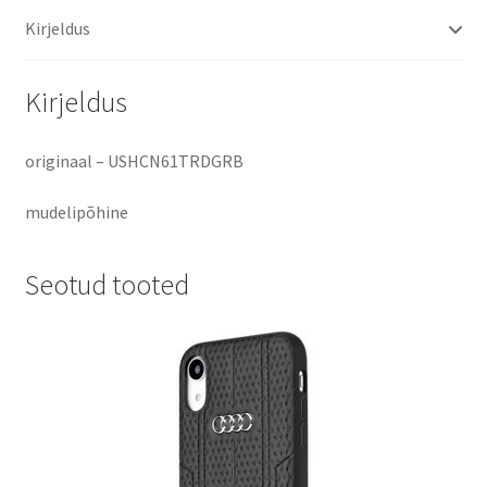
Assn.
Kirjeldus
originaal
silikoonkaitse
kogus
Kirjeldus
originaal – USHCN61TRDGRB
mudelipõhine
Seotud tooted