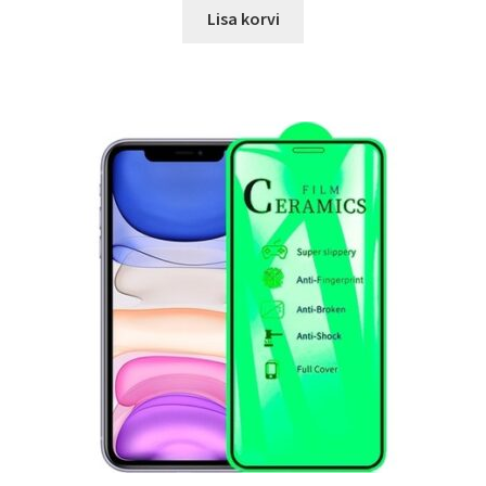
oli:
is:
Lisa korvi
17.00 €.
12.99 €.