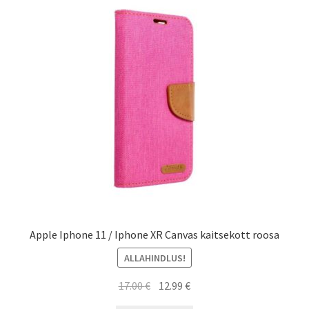
Apple Iphone 11 / Iphone XR Canvas kaitsekott roosa
ALLAHINDLUS!
Algne
Current
17.00
€
12.99
€
hind
price