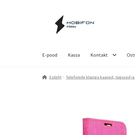
Liigu
Liigu
navigeerimisele
sisu
juurde
E-pood
Kassa
Kontakt
Ost
Esileht
Kassa
Kontakt
Küpsiste poliitika
Ost
Esileht
Telefonide klapiga kaaned, tagused ja