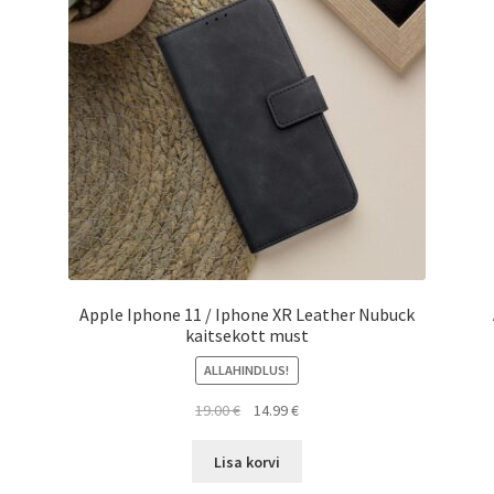
Apple Iphone 11 / Iphone XR Leather Nubuck
kaitsekott must
ALLAHINDLUS!
Algne
Current
19.00
€
14.99
€
hind
price
oli:
is:
Lisa korvi
19.00 €.
14.99 €.