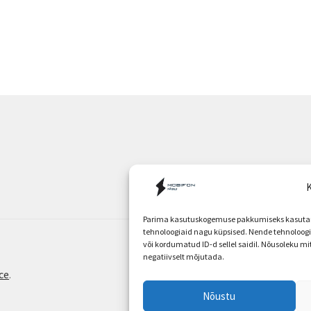
K
Parima kasutuskogemuse pakkumiseks kasutame
tehnoloogiaid nagu küpsised. Nende tehnoloo
või kordumatud ID-d sellel saidil. Nõusoleku m
negatiivselt mõjutada.
ce
.
Nõustu