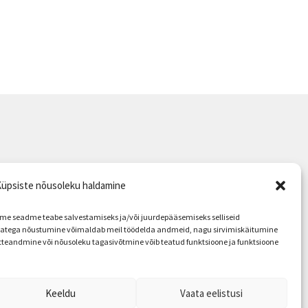
üpsiste nõusoleku haldamine
 seadme teabe salvestamiseks ja/või juurdepääsemiseks selliseid
giatega nõustumine võimaldab meil töödelda andmeid, nagu sirvimiskäitumine
itteandmine või nõusoleku tagasivõtmine võib teatud funktsioone ja funktsioone
Keeldu
Vaata eelistusi