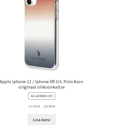
Apple Iphone 11 / Iphone XR U.S. Polo Assn.
originaal silikoonkaitse
ALLAHINDLUS!
Algne
Current
27.00
€
19.99
€
hind
price
oli:
is:
Lisa korvi
27.00 €.
19.99 €.