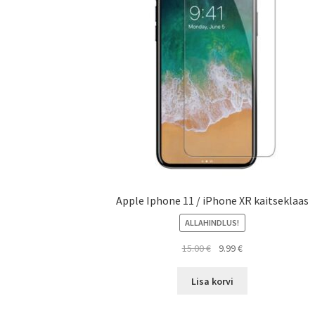
Apple Iphone 11 / iPhone XR kaitseklaas
ALLAHINDLUS!
Algne
Current
15.00
€
9.99
€
hind
price
oli:
is:
Lisa korvi
15.00 €.
9.99 €.