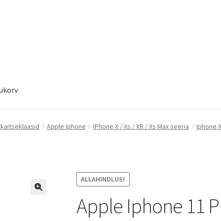
ukorv
ukorv
Sooduspakkumised
 kaitseklaasid
Apple Iphone
IPhone X / Xs / XR / Xs Max seeria
Iphone 
ALLAHINDLUS!
Apple Iphone 11 P