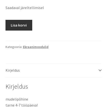
hind
price
Saadaval järeltellimisel
oli:
is:
99.00 €.
67.00 €.
CAT
Lisa korvi
S48c
ekraanimoodul
/
Tarne
Kategooria:
Ekraanimoodulid
4-
7
tööpäeva!
Kirjeldus
kogus
Kirjeldus
mudelipõhine
tarne 4-7 tööpäeva!