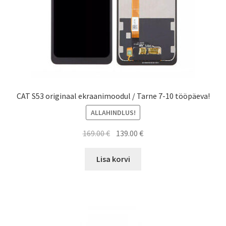
CAT S53 originaal ekraanimoodul / Tarne 7-10 tööpäeva!
ALLAHINDLUS!
Algne
Current
169.00
€
139.00
€
hind
price
oli:
is:
Lisa korvi
169.00 €.
139.00 €.