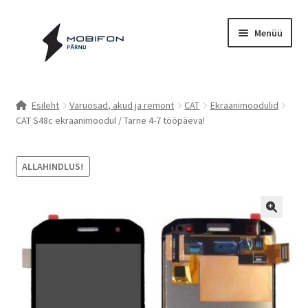
Liigu
Liigu
Menüü
navigeerimisele
sisu
juurde
Esileht
Esileht
Varuosad, akud ja remont
CAT
Ekraanimoodulid
CAT S48c ekraanimoodul / Tarne 4-7 tööpäeva!
Kassa
Kontakt
ALLAHINDLUS!
Cookie Policy (EU)
Müügitingimused
Privaatsuspoliitika
Küpsiste poliitika