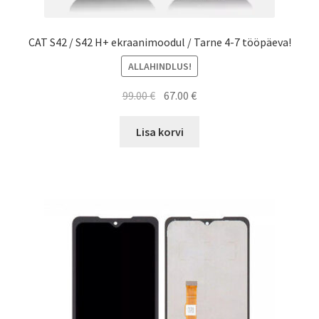
CAT S42 / S42 H+ ekraanimoodul / Tarne 4-7 tööpäeva!
ALLAHINDLUS!
Algne
Current
99.00
€
67.00
€
hind
price
oli:
is:
Lisa korvi
99.00 €.
67.00 €.