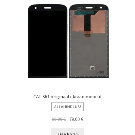
CAT S61 originaal ekraanimoodul
ALLAHINDLUS!
Algne
Current
99.00
€
79.00
€
hind
price
oli:
is:
Lisa korvi