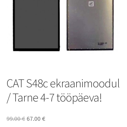
Ostukorv
Sooduspakkumised
CAT S48c ekraanimoodul
/ Tarne 4-7 tööpäeva!
Algne
Current
99.00
€
67.00
€