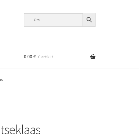
0.00
€
0 artiklit
as
itseklaas