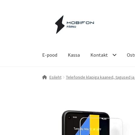
Liigu
Liigu
navigeerimisele
sisu
juurde
E-pood
Kassa
Kontakt
Ost
Esileht
Kassa
Kontakt
Küpsiste poliitika
Ost
Esileht
Telefonide klapiga kaaned, tagused ja