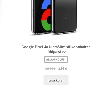
Google Pixel 4a UltraSlim silikoonkaitse
läbipaistev
ALLAHINDLUS!
Algne
Current
10.00
€
8.99
€
hind
price
oli:
is:
Lisa korvi
10.00 €.
8.99 €.