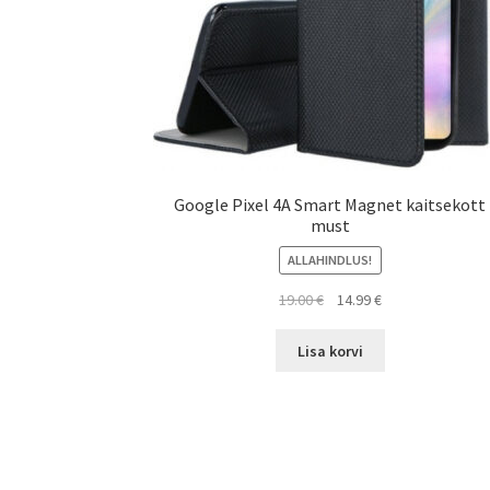
Google Pixel 4A Smart Magnet kaitsekott
must
ALLAHINDLUS!
Algne
Current
19.00
€
14.99
€
hind
price
oli:
is:
Lisa korvi
19.00 €.
14.99 €.