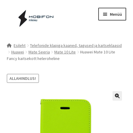
Liigu
Liigu
Menüü
navigeerimisele
sisu
juurde
Esileht
Esileht
Telefonide klapiga kaaned, tagused ja kaitseklaasid
Huawei
Mate Seeria
Mate 10 Lite
Huawei Mate 10 Lite
Kassa
Fancy kaitsekott heleroheline
Kontakt
ALLAHINDLUS!
Cookie Policy (EU)
Müügitingimused
Privaatsuspoliitika
Küpsiste poliitika