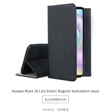
Huawei Mate 10 Lite Smart Magnet kaitsekott must
ALLAHINDLUS!
Algne
Current
19.00
€
14.99
€