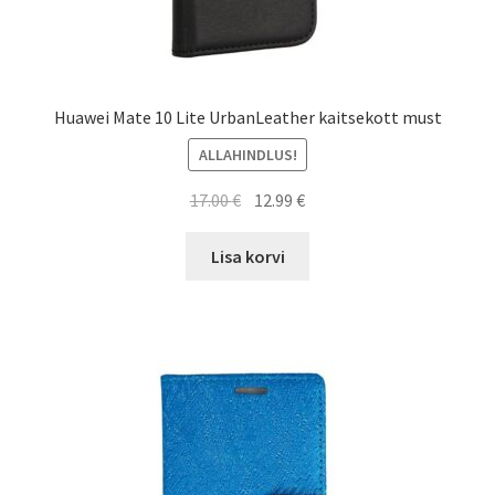
Huawei Mate 10 Lite UrbanLeather kaitsekott must
ALLAHINDLUS!
Algne
Current
17.00
€
12.99
€
hind
price
oli:
is:
Lisa korvi
17.00 €.
12.99 €.