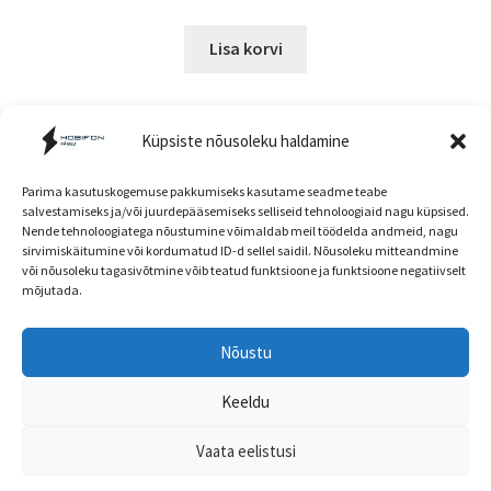
hind
price
oli:
is:
Lisa korvi
19.00 €.
14.99 €.
Küpsiste nõusoleku haldamine
Parima kasutuskogemuse pakkumiseks kasutame seadme teabe
salvestamiseks ja/või juurdepääsemiseks selliseid tehnoloogiaid nagu küpsised.
Nende tehnoloogiatega nõustumine võimaldab meil töödelda andmeid, nagu
Müügitingimused
sirvimiskäitumine või kordumatud ID-d sellel saidil. Nõusoleku mitteandmine
või nõusoleku tagasivõtmine võib teatud funktsioone ja funktsioone negatiivselt
mõjutada.
Nõustu
Head kliendid! E-poe ja kaupluse hinnad ning
© mobifon.ee 2026
kaubavalik võivad olla erinevad!
Keeldu
Privaatsuspoliitika
Built with WooCommerce
.
Peida
Vaata eelistusi
0