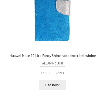
Huawei Mate 10 Lite Fancy Shine kaitsekott helesinine
ALLAHINDLUS!
Algne
Current
17.00
€
12.99
€
hind
price
oli:
is:
Lisa korvi
17.00 €.
12.99 €.