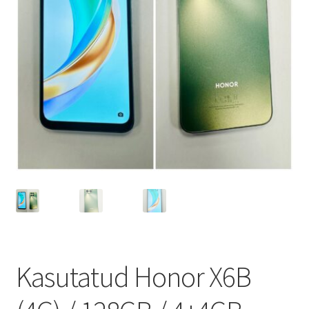
Ostukorv
Sooduspakkumised
Kasutatud Honor X6B