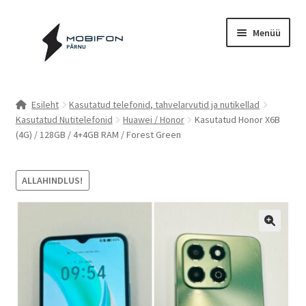
Liigu
Liigu
Menüü
navigeerimisele
sisu
juurde
Esileht
Esileht
Kasutatud telefonid, tahvelarvutid ja nutikellad
Kasutatud Nutitelefonid
Huawei / Honor
Kasutatud Honor X6B
Kassa
(4G) / 128GB / 4+4GB RAM / Forest Green
Kontakt
ALLAHINDLUS!
Cookie Policy (EU)
Müügitingimused
Privaatsuspoliitika
Küpsiste poliitika