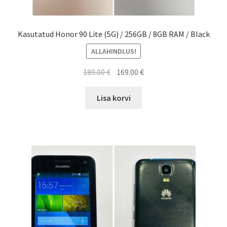
Kasutatud Honor 90 Lite (5G) / 256GB / 8GB RAM / Black
ALLAHINDLUS!
Algne
Current
189.00
€
169.00
€
hind
price
oli:
is:
Lisa korvi
189.00 €.
169.00 €.