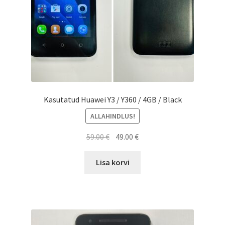
Kasutatud Huawei Y3 / Y360 / 4GB / Black
ALLAHINDLUS!
Algne
Current
59.00
€
49.00
€
hind
price
oli:
is:
Lisa korvi
59.00 €.
49.00 €.