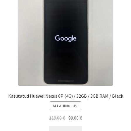
Kasutatud Huawei Nexus 6P (4G) / 32GB / 3GB RAM / Black
ALLAHINDLUS!
Algne
Current
119.00
€
99.00
€
hind
price