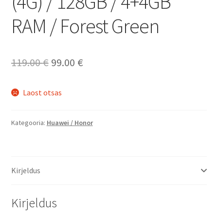
(4G) / 128GB / 4+4GB
RAM / Forest Green
Algne
Current
119.00
€
99.00
€
hind
price
Laost otsas
oli:
is:
119.00 €.
99.00 €.
Kategooria:
Huawei / Honor
Kirjeldus
Kirjeldus