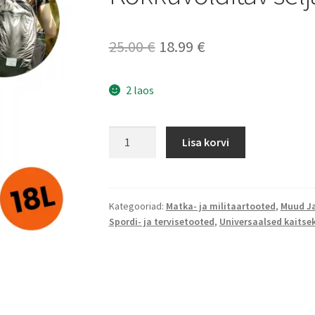
Algne
Current
25.00
€
18.99
€
hind
price
2 laos
oli:
is:
25.00 €.
18.99 €.
Kokkuvolditav
Lisa korvi
seljakott
veekindel
18L
kogus
Kategooriad:
Matka- ja militaartooted
,
Muud Ja
Spordi- ja tervisetooted
,
Universaalsed kaitse