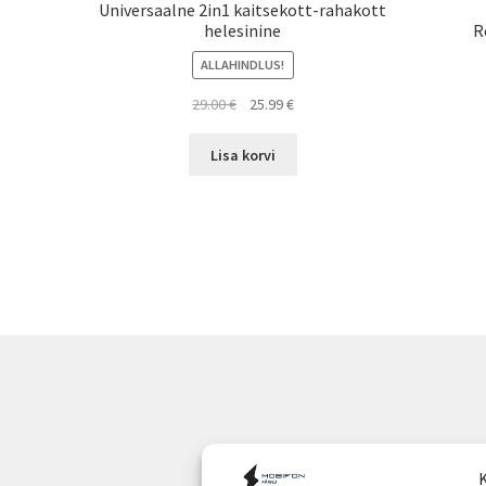
Universaalne 2in1 kaitsekott-rahakott
helesinine
R
ALLAHINDLUS!
Algne
Current
29.00
€
25.99
€
hind
price
oli:
is:
Lisa korvi
29.00 €.
25.99 €.
K