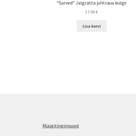
“Sarved” Jalgratta juhtraua külge
17.00
€
Lisa korvi
Müügitingimused