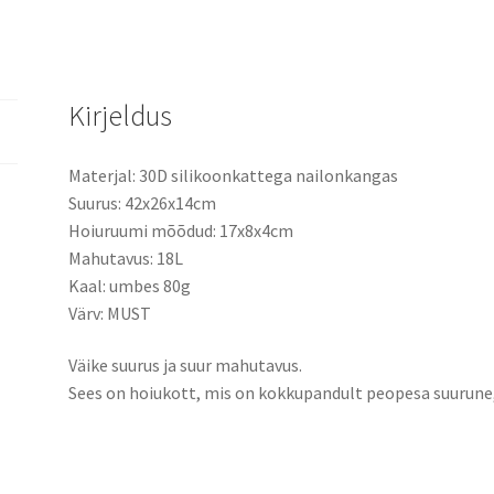
Kirjeldus
Materjal: 30D silikoonkattega nailonkangas
Suurus: 42x26x14cm
Hoiuruumi mõõdud: 17x8x4cm
Mahutavus: 18L
Kaal: umbes 80g
Värv: MUST
Väike suurus ja suur mahutavus.
Sees on hoiukott, mis on kokkupandult peopesa suurune, 