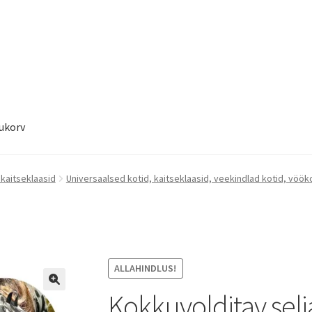
ukorv
ukorv
Sooduspakkumised
 kaitseklaasid
Universaalsed kotid, kaitseklaasid, veekindlad kotid, vöök
ALLAHINDLUS!
Kokkuvolditav selj