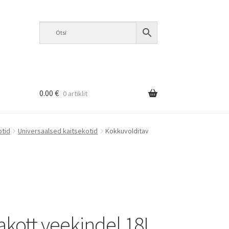
0.00
€
0 artiklit
otid
Universaalsed kaitsekotid
Kokkuvolditav
akott veekindel 18L