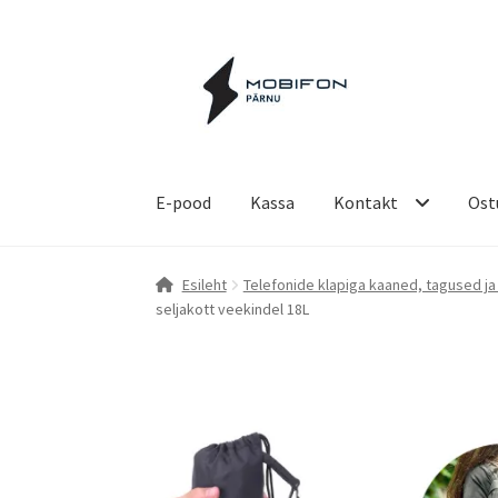
Liigu
Liigu
navigeerimisele
sisu
juurde
E-pood
Kassa
Kontakt
Ost
Esileht
Kassa
Kontakt
Küpsiste poliitika
Ost
Esileht
Telefonide klapiga kaaned, tagused ja
seljakott veekindel 18L