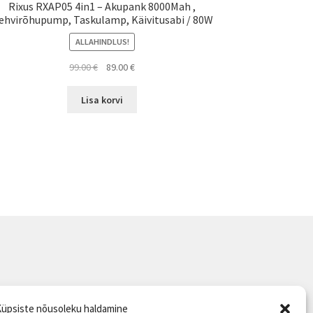
Rixus RXAP05 4in1 – Akupank 8000Mah ,
ehvirõhupump, Taskulamp, Käivitusabi / 80W
ALLAHINDLUS!
Algne
Current
99.00
€
89.00
€
hind
price
oli:
is:
Lisa korvi
99.00 €.
89.00 €.
üpsiste nõusoleku haldamine