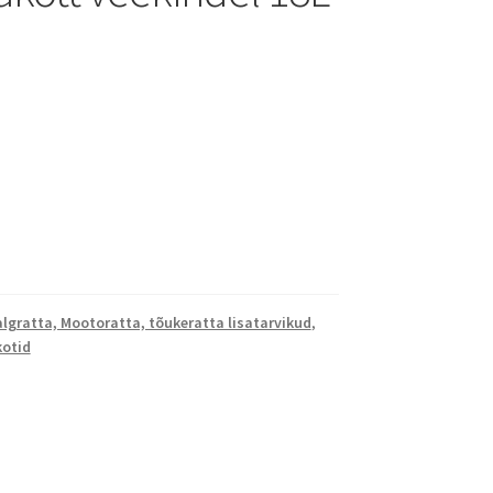
lgratta, Mootoratta, tõukeratta lisatarvikud
,
kotid