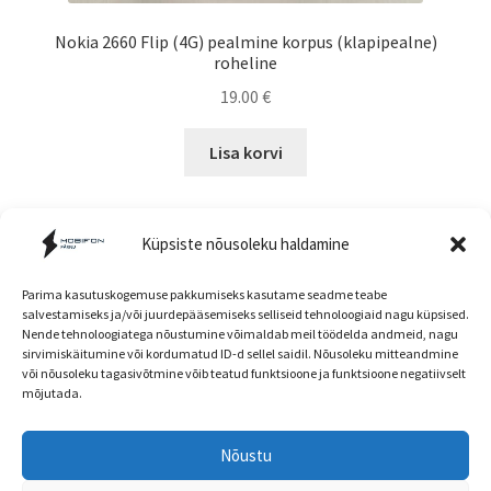
Nokia 2660 Flip (4G) pealmine korpus (klapipealne)
roheline
19.00
€
Lisa korvi
Küpsiste nõusoleku haldamine
Parima kasutuskogemuse pakkumiseks kasutame seadme teabe
salvestamiseks ja/või juurdepääsemiseks selliseid tehnoloogiaid nagu küpsised.
Nende tehnoloogiatega nõustumine võimaldab meil töödelda andmeid, nagu
Müügitingimused
sirvimiskäitumine või kordumatud ID-d sellel saidil. Nõusoleku mitteandmine
või nõusoleku tagasivõtmine võib teatud funktsioone ja funktsioone negatiivselt
mõjutada.
Nõustu
Head kliendid! E-poe ja kaupluse hinnad ning
© mobifon.ee 2026