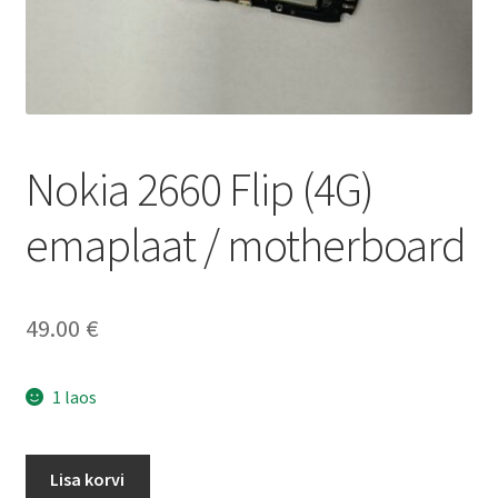
Ostukorv
Sooduspakkumised
Nokia 2660 Flip (4G)
emaplaat / motherboard
49.00
€
1 laos
Nokia
Lisa korvi
2660