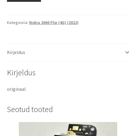
Flip
(4G)
emaplaat
Kategooria:
Nokia 2660 Flip (4G) (2022)
/
motherboard
kogus
Kirjeldus
Kirjeldus
originaal
Seotud tooted