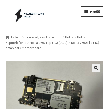
Liigu
Liigu
Menüü
navigeerimisele
sisu
juurde
Esileht
Esileht
Varuosad, akud ja remont
Nokia
Nokia
Nuputelefonid
Nokia 2660 Flip (4G) (2022)
Nokia 2660 Flip (4G)
Kassa
emaplaat / motherboard
Kontakt
Cookie Policy (EU)
Müügitingimused
Privaatsuspoliitika
Küpsiste poliitika