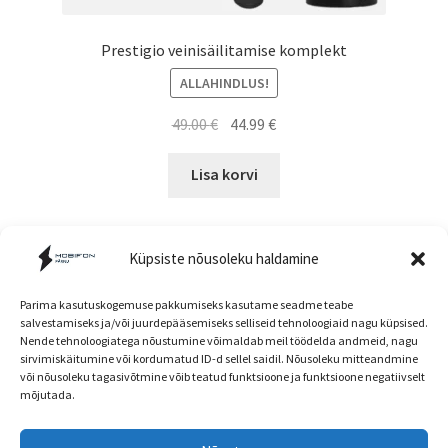
Prestigio veinisäilitamise komplekt
ALLAHINDLUS!
Algne
Current
49.00
€
44.99
€
hind
price
oli:
is:
Lisa korvi
49.00 €.
44.99 €.
Küpsiste nõusoleku haldamine
Parima kasutuskogemuse pakkumiseks kasutame seadme teabe
salvestamiseks ja/või juurdepääsemiseks selliseid tehnoloogiaid nagu küpsised.
Nende tehnoloogiatega nõustumine võimaldab meil töödelda andmeid, nagu
Müügitingimused
sirvimiskäitumine või kordumatud ID-d sellel saidil. Nõusoleku mitteandmine
või nõusoleku tagasivõtmine võib teatud funktsioone ja funktsioone negatiivselt
mõjutada.