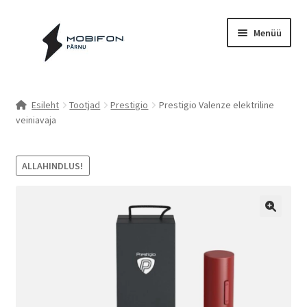
Liigu
Liigu
Menüü
navigeerimisele
sisu
juurde
Esileht
Esileht
Tootjad
Prestigio
Prestigio Valenze elektriline
veiniavaja
Kassa
Kontakt
ALLAHINDLUS!
Cookie Policy (EU)
Müügitingimused
Privaatsuspoliitika
Küpsiste poliitika