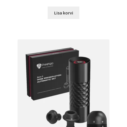
hind
price
oli:
is:
Lisa korvi
45.00 €.
38.99 €.