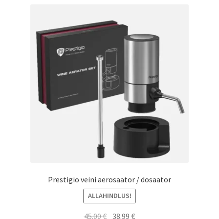
Prestigio veini aerosaator / dosaator
ALLAHINDLUS!
Algne
Current
45.00
€
38.99
€