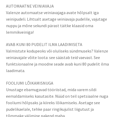
AUTOMAATNE VEINIAVAJA
Valenze automaatse veiniavajaga avate hõlpsalt iga
veinipudeli. Lihtsalt asetage veiniavaja pudelile, vajutage
nuppu ja mõne sekundi pärast täitke klaasid oma
lemmikveiniga!
AVAB KUNI 80 PUDELIT ILMA LAADIMISETA
Valmistute kodupeoks või oluliseks sündmuseks? Valenze
veiniavajale võite loota: see säästab teid vaevast. See
funktsionaalne ja moodne seade avab kuni 80 pudelit ilma
laadimata.
FOOLIUMI LÕIKAMISNUGA
Unustage ebamugavad tööriistad, mida varem sildi
eemaldamiseks kasutasite. Nüüd on teil spetsiaalne nuga
fooliumi hõlpsaks ja kiireks lõikamiseks. Asetage see
pudelikaelale, tehke paar ringikujulist liigutust ja
tõmmake välimine pakend maha.