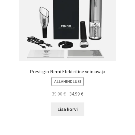
Prestigio Nemi Elektriline veiniavaja
ALLAHINDLUS!
Algne
Current
39.00
€
34.99
€
hind
price
oli:
is:
Lisa korvi
39.00 €.
34.99 €.