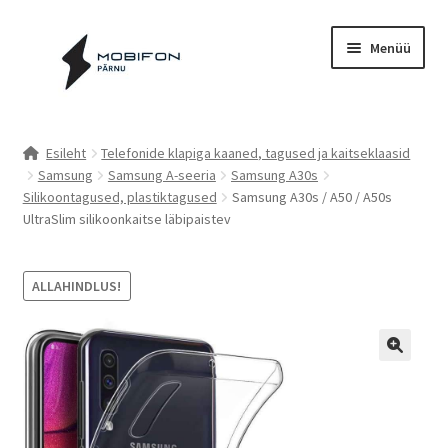
Liigu
Liigu
Menüü
navigeerimisele
sisu
juurde
Esileht
Esileht
Telefonide klapiga kaaned, tagused ja kaitseklaasid
Samsung
Samsung A-seeria
Samsung A30s
Kassa
Silikoontagused, plastiktagused
Samsung A30s / A50 / A50s
UltraSlim silikoonkaitse läbipaistev
Kontakt
Cookie Policy (EU)
ALLAHINDLUS!
Müügitingimused
Privaatsuspoliitika
Küpsiste poliitika