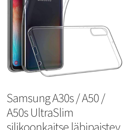
Ostukorv
Sooduspakkumised
Samsung A30s / A50 /
A50s UltraSlim
silikoonkaitse läbipaistev