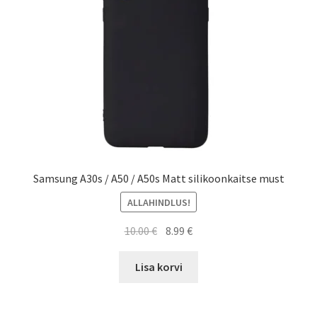
Samsung A30s / A50 / A50s Matt silikoonkaitse must
ALLAHINDLUS!
Algne
Current
10.00
€
8.99
€
hind
price
oli:
is:
Lisa korvi
10.00 €.
8.99 €.