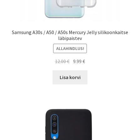
Samsung A30s / A50 / A50s Mercury Jelly silikoonkaitse
läbipaistev
ALLAHINDLUS!
Algne
Current
12.00
€
9.99
€
hind
price
oli:
is:
Lisa korvi
12.00 €.
9.99 €.