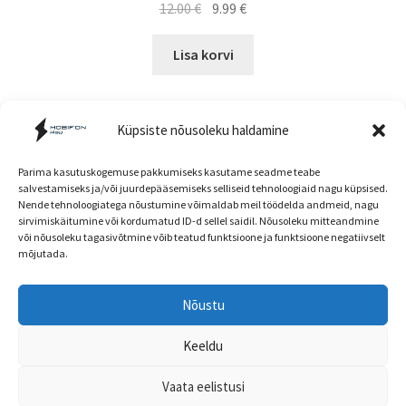
Algne
Current
12.00
€
9.99
€
hind
price
oli:
is:
Lisa korvi
12.00 €.
9.99 €.
Küpsiste nõusoleku haldamine
Parima kasutuskogemuse pakkumiseks kasutame seadme teabe
salvestamiseks ja/või juurdepääsemiseks selliseid tehnoloogiaid nagu küpsised.
Nende tehnoloogiatega nõustumine võimaldab meil töödelda andmeid, nagu
Müügitingimused
sirvimiskäitumine või kordumatud ID-d sellel saidil. Nõusoleku mitteandmine
või nõusoleku tagasivõtmine võib teatud funktsioone ja funktsioone negatiivselt
mõjutada.
Nõustu
Head kliendid! E-poe ja kaupluse hinnad ning
© mobifon.ee 2026
kaubavalik võivad olla erinevad!
Keeldu
Privaatsuspoliitika
Built with WooCommerce
.
Peida
Vaata eelistusi