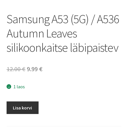
Samsung A53 (5G) / A536
Autumn Leaves
silikoonkaitse läbipaistev
Algne
Current
12.00
€
9.99
€
hind
price
1 laos
oli:
is:
12.00 €.
9.99 €.
Samsung
Lisa korvi
A53
(5G)
/