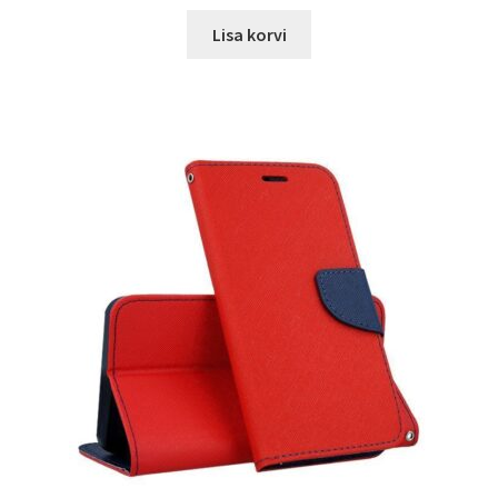
hind
price
oli:
is:
Lisa korvi
17.00 €.
12.99 €.