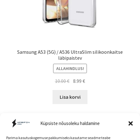
Samsung A53 (5G) / A536 UltraSlim silikoonkaitse
läbipaistev
ALLAHINDLUS!
Algne
Current
10.00
€
8.99
€
hind
price
oli:
is:
Lisa korvi
10.00 €.
8.99 €.
Küpsiste nõusoleku haldamine
Parima kasutuskogemuse pakkumiseks kasutame seadme teabe