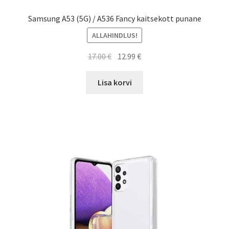
Samsung A53 (5G) / A536 Fancy kaitsekott punane
ALLAHINDLUS!
Algne
Current
17.00
€
12.99
€
hind
price
oli:
is:
Lisa korvi
17.00 €.
12.99 €.