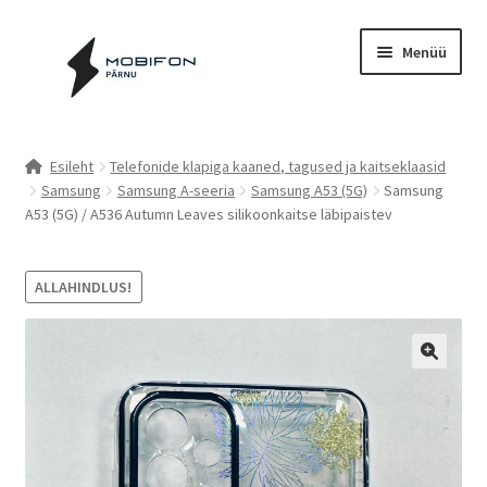
Liigu
Liigu
Menüü
navigeerimisele
sisu
juurde
Esileht
Esileht
Telefonide klapiga kaaned, tagused ja kaitseklaasid
Samsung
Samsung A-seeria
Samsung A53 (5G)
Samsung
Kassa
A53 (5G) / A536 Autumn Leaves silikoonkaitse läbipaistev
Kontakt
ALLAHINDLUS!
Cookie Policy (EU)
Müügitingimused
Privaatsuspoliitika
Küpsiste poliitika