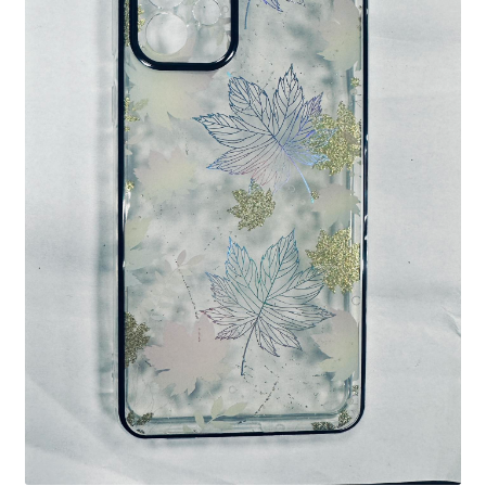
Ostukorv
Sooduspakkumised