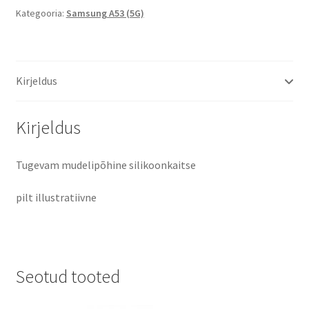
A536
Kategooria:
Samsung A53 (5G)
Autumn
Leaves
silikoonkaitse
Kirjeldus
läbipaistev
kogus
Kirjeldus
Tugevam mudelipõhine silikoonkaitse
pilt illustratiivne
Seotud tooted