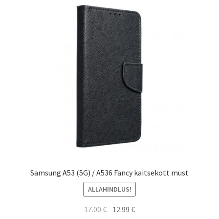
Samsung A53 (5G) / A536 Fancy kaitsekott must
ALLAHINDLUS!
Algne
Current
17.00
€
12.99
€