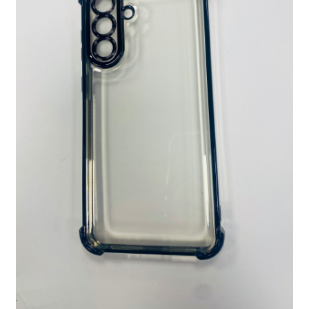
Ostukorv
Sooduspakkumised