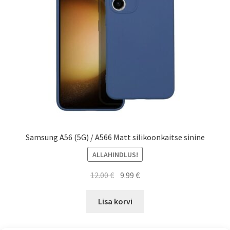
Samsung A56 (5G) / A566 Matt silikoonkaitse sinine
ALLAHINDLUS!
Algne
Current
12.00
€
9.99
€
hind
price
oli:
is:
Lisa korvi
12.00 €.
9.99 €.