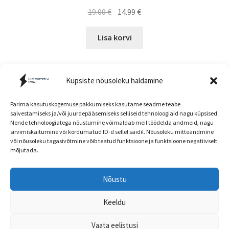
Algne
Current
19.00
€
14.99
€
hind
price
oli:
is:
Lisa korvi
19.00 €.
14.99 €.
Küpsiste nõusoleku haldamine
Parima kasutuskogemuse pakkumiseks kasutame seadme teabe
salvestamiseks ja/või juurdepääsemiseks selliseid tehnoloogiaid nagu küpsised.
Nende tehnoloogiatega nõustumine võimaldab meil töödelda andmeid, nagu
Müügitingimused
sirvimiskäitumine või kordumatud ID-d sellel saidil. Nõusoleku mitteandmine
või nõusoleku tagasivõtmine võib teatud funktsioone ja funktsioone negatiivselt
mõjutada.
Nõustu
Head kliendid! E-poe ja kaupluse hinnad ning
© mobifon.ee 2026
kaubavalik võivad olla erinevad!
Keeldu
Privaatsuspoliitika
Built with WooCommerce
.
Peida
Vaata eelistusi