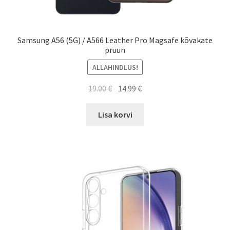
Samsung A56 (5G) / A566 Leather Pro Magsafe kõvakate
pruun
ALLAHINDLUS!
Algne
Current
19.00
€
14.99
€
hind
price
oli:
is:
Lisa korvi
19.00 €.
14.99 €.