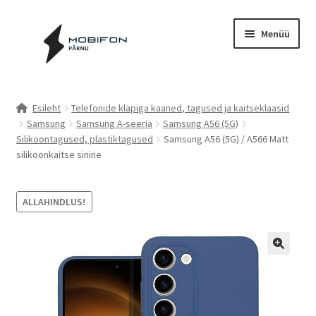
Liigu
Liigu
Menüü
navigeerimisele
sisu
juurde
Esileht
Esileht
Telefonide klapiga kaaned, tagused ja kaitseklaasid
Samsung
Samsung A-seeria
Samsung A56 (5G)
Kassa
Silikoontagused, plastiktagused
Samsung A56 (5G) / A566 Matt
silikoonkaitse sinine
Kontakt
Cookie Policy (EU)
ALLAHINDLUS!
Müügitingimused
Privaatsuspoliitika
Küpsiste poliitika