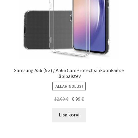
Samsung A56 (5G) / A566 CamProtect silikoonkaitse
läbipaistev
ALLAHINDLUS!
Algne
Current
12.00
€
8.99
€
hind
price
oli:
is:
Lisa korvi
12.00 €.
8.99 €.