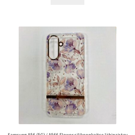
12.00 €.
9.99 €.
Samsung A56 (5G) / A566 Flower silikoonkaitse läbipaistev