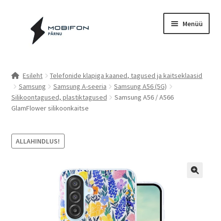
Liigu
Liigu
Menüü
navigeerimisele
sisu
juurde
Esileht
Esileht
Telefonide klapiga kaaned, tagused ja kaitseklaasid
Samsung
Samsung A-seeria
Samsung A56 (5G)
Kassa
Silikoontagused, plastiktagused
Samsung A56 / A566
GlamFlower silikoonkaitse
Kontakt
Cookie Policy (EU)
ALLAHINDLUS!
Müügitingimused
Privaatsuspoliitika
Küpsiste poliitika