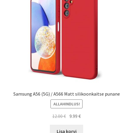
Samsung A56 (5G) / A566 Matt silikoonkaitse punane
ALLAHINDLUS!
Algne
Current
12.00
€
9.99
€
hind
price
oli:
is:
Lisa korvi