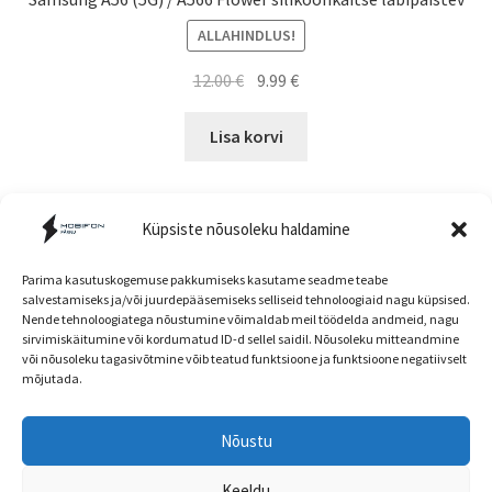
ALLAHINDLUS!
Algne
Current
12.00
€
9.99
€
hind
price
oli:
is:
Lisa korvi
12.00 €.
9.99 €.
Küpsiste nõusoleku haldamine
Parima kasutuskogemuse pakkumiseks kasutame seadme teabe
salvestamiseks ja/või juurdepääsemiseks selliseid tehnoloogiaid nagu küpsised.
Nende tehnoloogiatega nõustumine võimaldab meil töödelda andmeid, nagu
Müügitingimused
sirvimiskäitumine või kordumatud ID-d sellel saidil. Nõusoleku mitteandmine
või nõusoleku tagasivõtmine võib teatud funktsioone ja funktsioone negatiivselt
mõjutada.
Nõustu
Head kliendid! E-poe ja kaupluse hinnad ning
© mobifon.ee 2026
kaubavalik võivad olla erinevad!
Keeldu