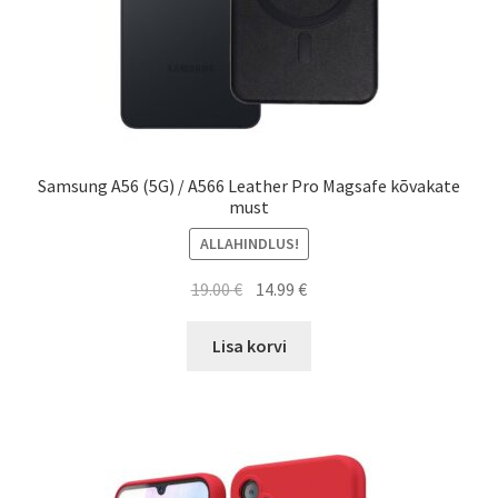
Samsung A56 (5G) / A566 Leather Pro Magsafe kõvakate
must
ALLAHINDLUS!
Algne
Current
19.00
€
14.99
€
hind
price
oli:
is:
Lisa korvi
19.00 €.
14.99 €.