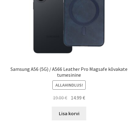
Samsung A56 (5G) / A566 Leather Pro Magsafe kõvakate
tumesinine
ALLAHINDLUS!
Algne
Current
19.00
€
14.99
€
hind
price
oli:
is:
Lisa korvi
19.00 €.
14.99 €.