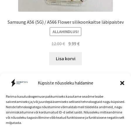
Samsung A56 (5G) / A566 Flower silikoonkaitse läbipaistev
ALLAHINDLUS!
Algne
Current
12.00
€
9.99
€
hind
price
oli:
is:
Lisa korvi
12.00 €.
9.99 €.
Küpsiste nõusoleku haldamine
Parima kasutuskogemuse pakkumiseks kasutame seadme teabe
salvestamiseks ja/või juurdepääsemiseks selliseid tehnoloogiaid nagu küpsised.
Nende tehnoloogiatega nõustumine võimaldab meil töödelda andmeid, nagu
Müügitingimused
sirvimiskäitumine või kordumatud ID-d sellel saidil. Nõusoleku mitteandmine
või nõusoleku tagasivõtmine võib teatud funktsioone ja funktsioone negatiivselt
mõjutada.