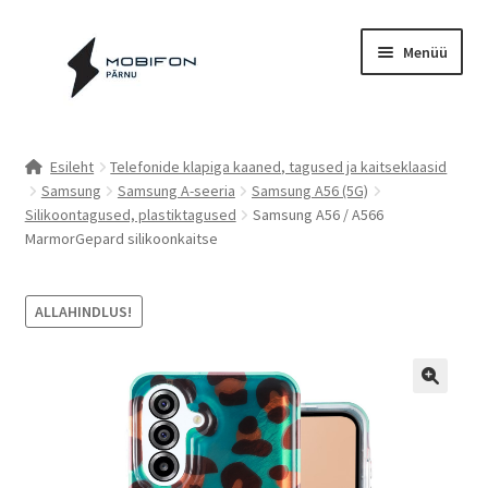
Liigu
Liigu
Menüü
navigeerimisele
sisu
juurde
Esileht
Esileht
Telefonide klapiga kaaned, tagused ja kaitseklaasid
Samsung
Samsung A-seeria
Samsung A56 (5G)
Kassa
Silikoontagused, plastiktagused
Samsung A56 / A566
MarmorGepard silikoonkaitse
Kontakt
Cookie Policy (EU)
ALLAHINDLUS!
Müügitingimused
Privaatsuspoliitika
Küpsiste poliitika