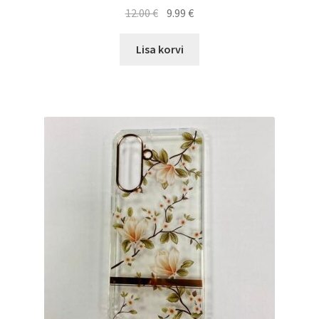
Algne
Current
12.00
€
9.99
€
hind
price
oli:
is:
Lisa korvi
12.00 €.
9.99 €.