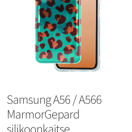
Ostukorv
Sooduspakkumised
Samsung A56 / A566
MarmorGepard
silikoonkaitse