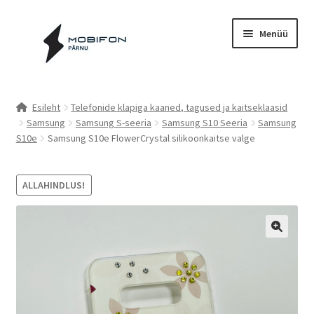
Liigu
Liigu
Menüü
navigeerimisele
sisu
juurde
Esileht
Esileht
Telefonide klapiga kaaned, tagused ja kaitseklaasid
Samsung
Samsung S-seeria
Samsung S10 Seeria
Samsung
Kassa
S10e
Samsung S10e FlowerCrystal silikoonkaitse valge
Kontakt
ALLAHINDLUS!
Cookie Policy (EU)
Müügitingimused
Privaatsuspoliitika
Küpsiste poliitika