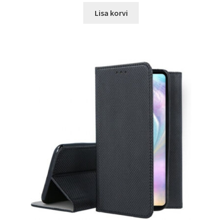
oli:
is:
Lisa korvi
17.00 €.
12.99 €.