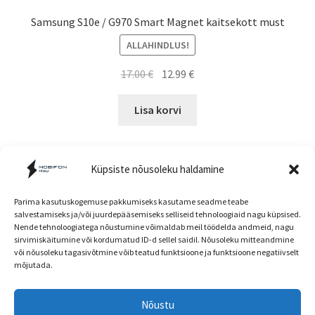
Samsung S10e / G970 Smart Magnet kaitsekott must
ALLAHINDLUS!
Algne
Current
17.00
€
12.99
€
hind
price
oli:
is:
Lisa korvi
17.00 €.
12.99 €.
Küpsiste nõusoleku haldamine
Parima kasutuskogemuse pakkumiseks kasutame seadme teabe
salvestamiseks ja/või juurdepääsemiseks selliseid tehnoloogiaid nagu küpsised.
Nende tehnoloogiatega nõustumine võimaldab meil töödelda andmeid, nagu
Müügitingimused
sirvimiskäitumine või kordumatud ID-d sellel saidil. Nõusoleku mitteandmine
või nõusoleku tagasivõtmine võib teatud funktsioone ja funktsioone negatiivselt
mõjutada.
Nõustu