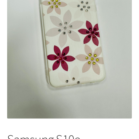
Ostukorv
Sooduspakkumised