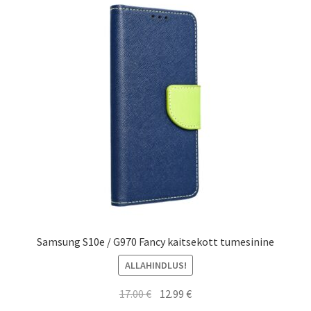
Samsung S10e / G970 Fancy kaitsekott tumesinine
ALLAHINDLUS!
Algne
Current
17.00
€
12.99
€
hind
price