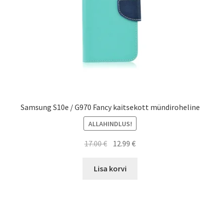
Samsung S10e / G970 Fancy kaitsekott mündiroheline
ALLAHINDLUS!
Algne
Current
17.00
€
12.99
€
hind
price
oli:
is:
Lisa korvi
17.00 €.
12.99 €.