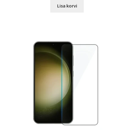
oli:
is:
Lisa korvi
17.00 €.
12.99 €.