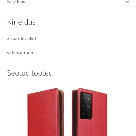
Kirjeldus
must
kogus
Kirjeldus
3 kaarditaskut
silikoonraam
Seotud tooted