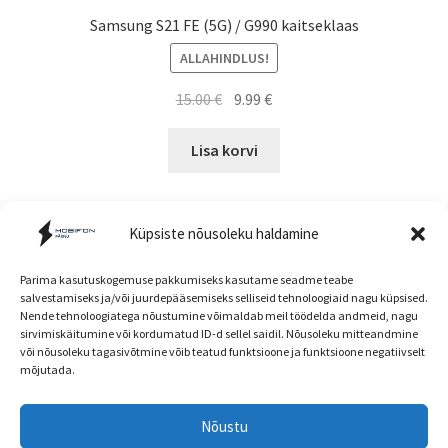
Samsung S21 FE (5G) / G990 kaitseklaas
ALLAHINDLUS!
Algne
Current
15.00
€
9.99
€
hind
price
oli:
is:
Lisa korvi
15.00 €.
9.99 €.
Küpsiste nõusoleku haldamine
Parima kasutuskogemuse pakkumiseks kasutame seadme teabe
salvestamiseks ja/või juurdepääsemiseks selliseid tehnoloogiaid nagu küpsised.
Nende tehnoloogiatega nõustumine võimaldab meil töödelda andmeid, nagu
Müügitingimused
sirvimiskäitumine või kordumatud ID-d sellel saidil. Nõusoleku mitteandmine
või nõusoleku tagasivõtmine võib teatud funktsioone ja funktsioone negatiivselt
mõjutada.
Nõustu
Head kliendid! E-poe ja kaupluse hinnad ning