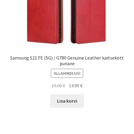
Samsung S21 FE (5G) / G780 Genuine Leather kaitsekott
punane
ALLAHINDLUS!
Algne
Current
19.00
€
14.99
€
hind
price
oli:
is:
Lisa korvi
19.00 €.
14.99 €.