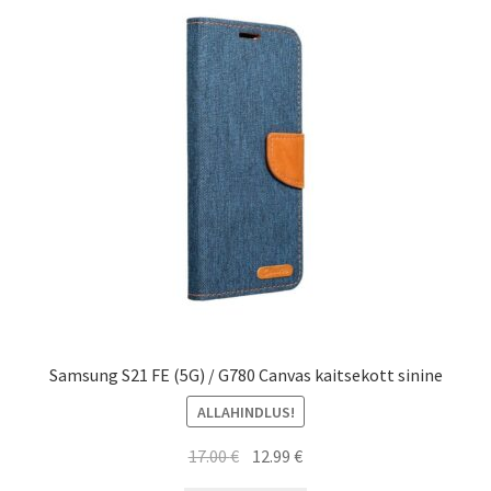
Samsung S21 FE (5G) / G780 Canvas kaitsekott sinine
ALLAHINDLUS!
Algne
Current
17.00
€
12.99
€
hind
price