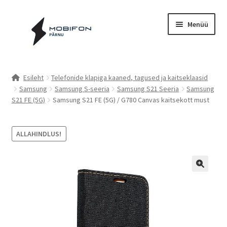
Liigu
Liigu
Menüü
navigeerimisele
sisu
juurde
Esileht
Esileht
Telefonide klapiga kaaned, tagused ja kaitseklaasid
Samsung
Samsung S-seeria
Samsung S21 Seeria
Samsung
Kassa
S21 FE (5G)
Samsung S21 FE (5G) / G780 Canvas kaitsekott must
Kontakt
ALLAHINDLUS!
Cookie Policy (EU)
Müügitingimused
Privaatsuspoliitika
Küpsiste poliitika