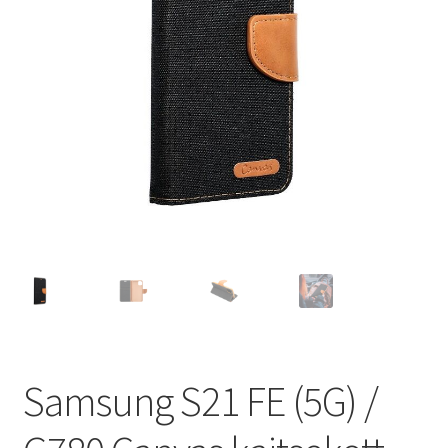
Ostukorv
Sooduspakkumised
Samsung S21 FE (5G) /