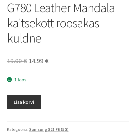
G780 Leather Mandala
kaitsekott roosakas-
kuldne
Algne
Current
19.00
€
14.99
€
hind
price
1 laos
oli:
is:
19.00 €.
14.99 €.
Samsung
Lisa korvi
S21
FE
(5G)
/
Kategooria:
Samsung S21 FE (5G)