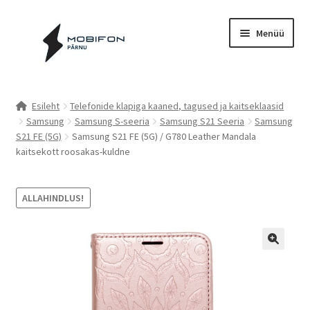
Liigu
Liigu
Menüü
navigeerimisele
sisu
juurde
Esileht
Esileht
Telefonide klapiga kaaned, tagused ja kaitseklaasid
Samsung
Samsung S-seeria
Samsung S21 Seeria
Samsung
Kassa
S21 FE (5G)
Samsung S21 FE (5G) / G780 Leather Mandala
kaitsekott roosakas-kuldne
Kontakt
Cookie Policy (EU)
ALLAHINDLUS!
Müügitingimused
Privaatsuspoliitika
Küpsiste poliitika