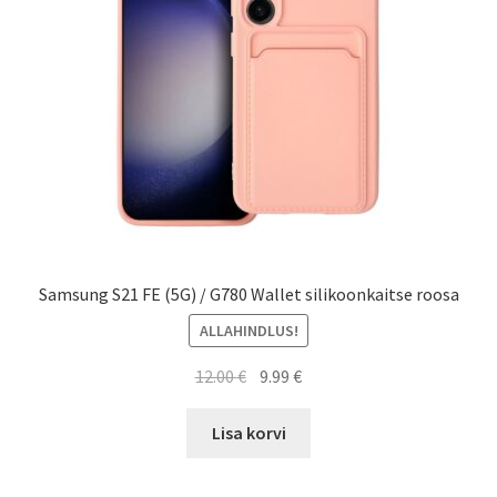
Samsung S21 FE (5G) / G780 Wallet silikoonkaitse roosa
ALLAHINDLUS!
Algne
Current
12.00
€
9.99
€
hind
price
oli:
is:
Lisa korvi
12.00 €.
9.99 €.