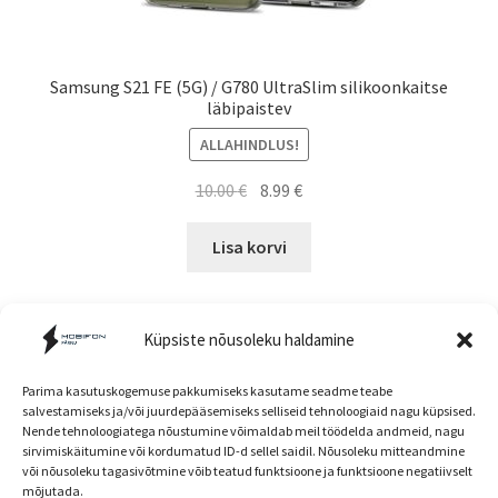
Samsung S21 FE (5G) / G780 UltraSlim silikoonkaitse
läbipaistev
ALLAHINDLUS!
Algne
Current
10.00
€
8.99
€
hind
price
oli:
is:
Lisa korvi
10.00 €.
8.99 €.
Küpsiste nõusoleku haldamine
Parima kasutuskogemuse pakkumiseks kasutame seadme teabe
salvestamiseks ja/või juurdepääsemiseks selliseid tehnoloogiaid nagu küpsised.
Nende tehnoloogiatega nõustumine võimaldab meil töödelda andmeid, nagu
Müügitingimused
sirvimiskäitumine või kordumatud ID-d sellel saidil. Nõusoleku mitteandmine
või nõusoleku tagasivõtmine võib teatud funktsioone ja funktsioone negatiivselt
mõjutada.