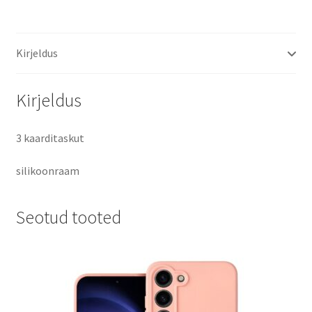
G780
Leather
Mandala
Kirjeldus
kaitsekott
roosakas-
kuldne
Kirjeldus
kogus
3 kaarditaskut
silikoonraam
Seotud tooted