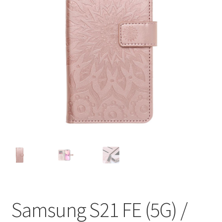
Ostukorv
Sooduspakkumised
Samsung S21 FE (5G) /