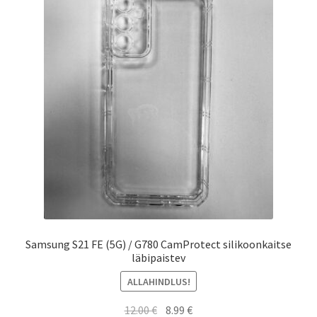
Samsung S21 FE (5G) / G780 CamProtect silikoonkaitse
läbipaistev
ALLAHINDLUS!
Algne
Current
12.00
€
8.99
€