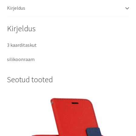
Owl
Kirjeldus
kaitsekott
roheline
kogus
Kirjeldus
3 kaarditaskut
silikoonraam
Seotud tooted