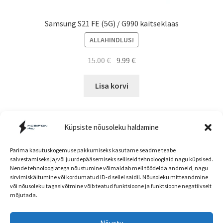
Samsung S21 FE (5G) / G990 kaitseklaas
ALLAHINDLUS!
Algne
Current
15.00
€
9.99
€
hind
price
oli:
is:
Lisa korvi
15.00 €.
9.99 €.
Küpsiste nõusoleku haldamine
Parima kasutuskogemuse pakkumiseks kasutame seadme teabe
salvestamiseks ja/või juurdepääsemiseks selliseid tehnoloogiaid nagu küpsised.
Nende tehnoloogiatega nõustumine võimaldab meil töödelda andmeid, nagu
Müügitingimused
sirvimiskäitumine või kordumatud ID-d sellel saidil. Nõusoleku mitteandmine
või nõusoleku tagasivõtmine võib teatud funktsioone ja funktsioone negatiivselt
mõjutada.