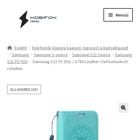
Liigu
Liigu
Menüü
navigeerimisele
sisu
juurde
Esileht
Esileht
Telefonide klapiga kaaned, tagused ja kaitseklaasid
Samsung
Samsung S-seeria
Samsung S21 Seeria
Samsung
Kassa
S21 FE (5G)
Samsung S21 FE (5G) / G780 Leather Owl kaitsekott
roheline
Kontakt
Cookie Policy (EU)
ALLAHINDLUS!
Müügitingimused
Privaatsuspoliitika
Küpsiste poliitika