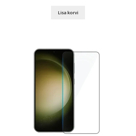
hind
price
oli:
is:
Lisa korvi
12.00 €.
8.99 €.