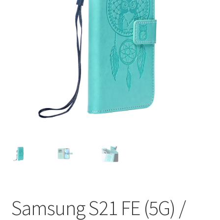
Ostukorv
Sooduspakkumised
Samsung S21 FE (5G) /