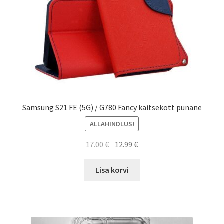
Samsung S21 FE (5G) / G780 Fancy kaitsekott punane
ALLAHINDLUS!
Algne
Current
17.00
€
12.99
€
hind
price
oli:
is:
Lisa korvi
17.00 €.
12.99 €.