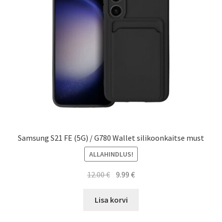
Samsung S21 FE (5G) / G780 Wallet silikoonkaitse must
ALLAHINDLUS!
Algne
Current
12.00
€
9.99
€
hind
price
oli:
is:
Lisa korvi
12.00 €.
9.99 €.