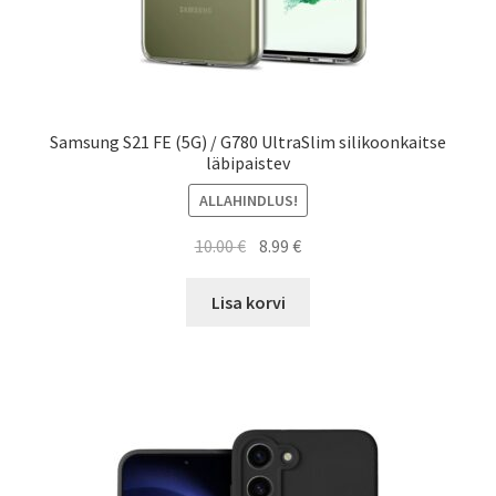
Samsung S21 FE (5G) / G780 UltraSlim silikoonkaitse
läbipaistev
ALLAHINDLUS!
Algne
Current
10.00
€
8.99
€
hind
price
oli:
is:
Lisa korvi
10.00 €.
8.99 €.