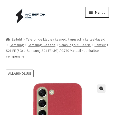
Liigu
Liigu
Menüü
navigeerimisele
sisu
juurde
Esileht
Esileht
Telefonide klapiga kaaned, tagused ja kaitseklaasid
Samsung
Samsung S-seeria
Samsung S21 Seeria
Samsung
Kassa
S21 FE (5G)
Samsung S21 FE (5G) / G780 Matt silikoonkaitse
veinipunane
Kontakt
Cookie Policy (EU)
ALLAHINDLUS!
Müügitingimused
Privaatsuspoliitika
Küpsiste poliitika