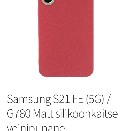
Ostukorv
Sooduspakkumised
Samsung S21 FE (5G) /
G780 Matt silikoonkaitse
veinipunane