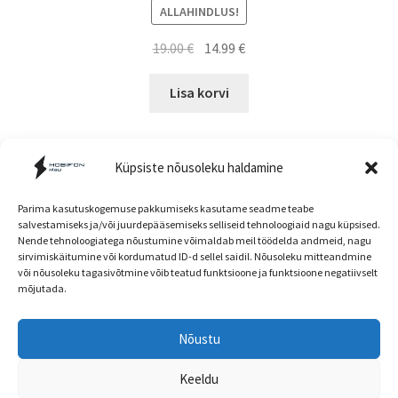
ALLAHINDLUS!
Algne
Current
19.00
€
14.99
€
hind
price
oli:
is:
Lisa korvi
19.00 €.
14.99 €.
Küpsiste nõusoleku haldamine
Parima kasutuskogemuse pakkumiseks kasutame seadme teabe
salvestamiseks ja/või juurdepääsemiseks selliseid tehnoloogiaid nagu küpsised.
Nende tehnoloogiatega nõustumine võimaldab meil töödelda andmeid, nagu
Müügitingimused
sirvimiskäitumine või kordumatud ID-d sellel saidil. Nõusoleku mitteandmine
või nõusoleku tagasivõtmine võib teatud funktsioone ja funktsioone negatiivselt
mõjutada.
Nõustu
Head kliendid! E-poe ja kaupluse hinnad ning
© mobifon.ee 2026
kaubavalik võivad olla erinevad!
Keeldu
Privaatsuspoliitika
Built with WooCommerce
.
Peida