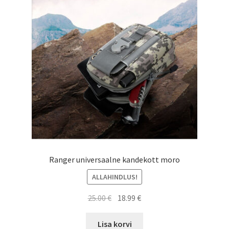
Ranger universaalne kandekott moro
ALLAHINDLUS!
Algne
Current
25.00
€
18.99
€
hind
price
oli:
is:
Lisa korvi