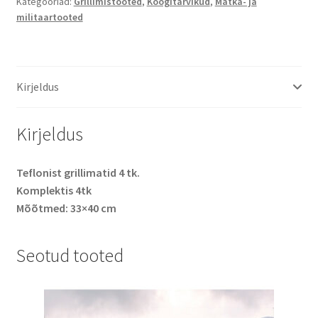
kogus
Kategooriad:
Grillimistooted
,
Köögitarvikud
,
Matka- ja
militaartooted
Kirjeldus
Kirjeldus
Teflonist grillimatid 4 tk.
Komplektis 4tk
Mõõtmed: 33×40 cm
Seotud tooted