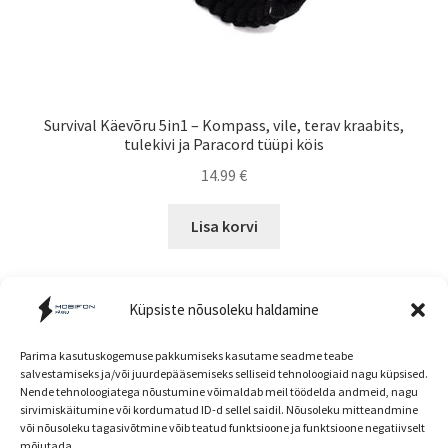
Survival Käevõru 5in1 – Kompass, vile, terav kraabits,
tulekivi ja Paracord tüüpi köis
14.99
€
Lisa korvi
Küpsiste nõusoleku haldamine
Parima kasutuskogemuse pakkumiseks kasutame seadme teabe
salvestamiseks ja/või juurdepääsemiseks selliseid tehnoloogiaid nagu küpsised.
Nende tehnoloogiatega nõustumine võimaldab meil töödelda andmeid, nagu
Müügitingimused
sirvimiskäitumine või kordumatud ID-d sellel saidil. Nõusoleku mitteandmine
või nõusoleku tagasivõtmine võib teatud funktsioone ja funktsioone negatiivselt
mõjutada.