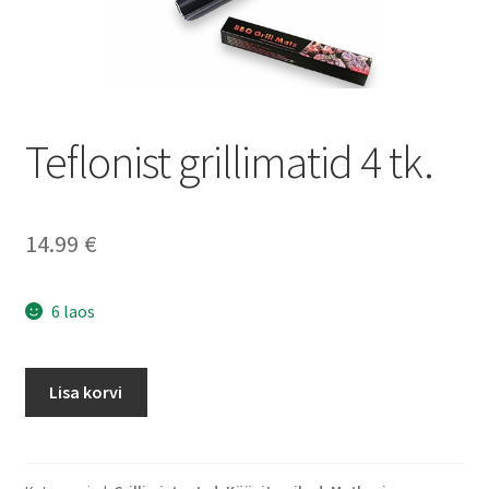
Ostukorv
Sooduspakkumised
Teflonist grillimatid 4 tk.
14.99
€
6 laos
Teflonist
Lisa korvi
grillimatid
4
tk.