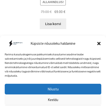
ALLAHINDLUS!
Algne
Current
79.00
€
69.00
€
hind
price
oli:
is:
Lisa korvi
79.00 €.
69.00 €.
Küpsiste nõusoleku haldamine
Parima kasutuskogemuse pakkumiseks kasutame seadme teabe
salvestamiseks ja/või juurdepääsemiseks selliseid tehnoloogiaid nagu küpsised.
Nende tehnoloogiatega nõustumine võimaldab meil töödelda andmeid, nagu
Müügitingimused
sirvimiskäitumine või kordumatud ID-d sellel saidil. Nõusoleku mitteandmine
või nõusoleku tagasivõtmine võib teatud funktsioone ja funktsioone negatiivselt
mõjutada.
Nõustu
Head kliendid! E-poe ja kaupluse hinnad ning
© mobifon.ee 2026
kaubavalik võivad olla erinevad!
Keeldu
Privaatsuspoliitika
Built with WooCommerce
.
Peida