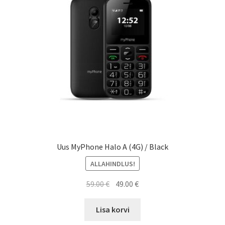
Uus MyPhone Halo A (4G) / Black
ALLAHINDLUS!
Algne
Current
59.00
€
49.00
€
hind
price
oli:
is:
Lisa korvi
59.00 €.
49.00 €.