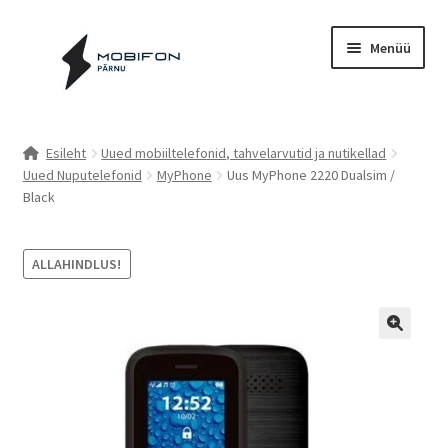
Liigu
Liigu
Menüü
navigeerimisele
sisu
juurde
Esileht
Esileht
Uued mobiiltelefonid, tahvelarvutid ja nutikellad
Uued Nuputelefonid
MyPhone
Uus MyPhone 2220 Dualsim /
Kassa
Black
Kontakt
ALLAHINDLUS!
Cookie Policy (EU)
Müügitingimused
Privaatsuspoliitika
Küpsiste poliitika