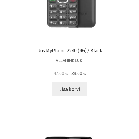
Uus MyPhone 2240 (4G) / Black
ALLAHINDLUS!
Algne
Current
47.00
€
39.00
€
hind
price
oli:
is:
Lisa korvi
47.00 €.
39.00 €.