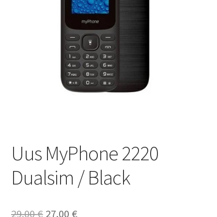
Ostukorv
Sooduspakkumised
Uus MyPhone 2220
Dualsim / Black
Algne
Current
29.00
€
27.00
€