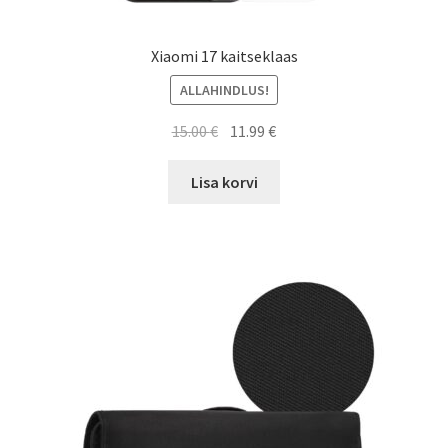
Xiaomi 17 kaitseklaas
ALLAHINDLUS!
Algne
Current
15.00
€
11.99
€
hind
price
oli:
is:
Lisa korvi
15.00 €.
11.99 €.