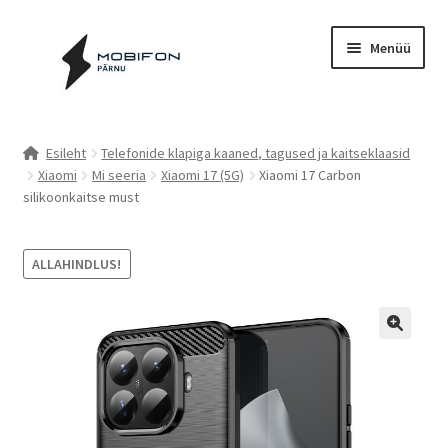
Liigu
Liigu
Menüü
navigeerimisele
sisu
juurde
Esileht
Esileht
Telefonide klapiga kaaned, tagused ja kaitseklaasid
Xiaomi
Mi seeria
Xiaomi 17 (5G)
Xiaomi 17 Carbon
Kassa
silikoonkaitse must
Kontakt
ALLAHINDLUS!
Cookie Policy (EU)
Müügitingimused
Privaatsuspoliitika
Küpsiste poliitika