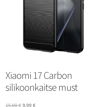
Ostukorv
Sooduspakkumised
Xiaomi 17 Carbon
silikoonkaitse must
Algne
Current
15.00
€
9.99
€