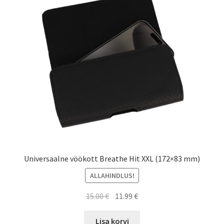
Universaalne vöökott Breathe Hit XXL (172×83 mm)
ALLAHINDLUS!
Algne
Current
15.00
€
11.99
€
hind
price
oli:
is:
Lisa korvi