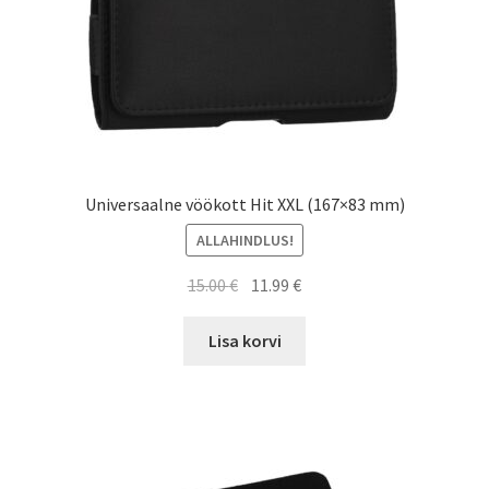
Universaalne vöökott Hit XXL (167×83 mm)
ALLAHINDLUS!
Algne
Current
15.00
€
11.99
€
hind
price
oli:
is:
Lisa korvi
15.00 €.
11.99 €.