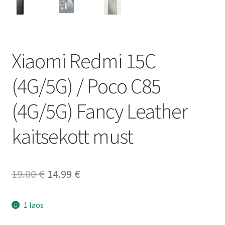
Xiaomi Redmi 15C
(4G/5G) / Poco C85
(4G/5G) Fancy Leather
kaitsekott must
Algne
Current
19.00
€
14.99
€
hind
price
1 laos
oli:
is: