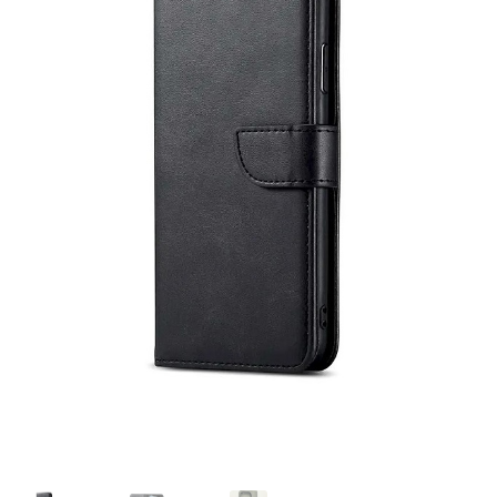
Ostukorv
Sooduspakkumised