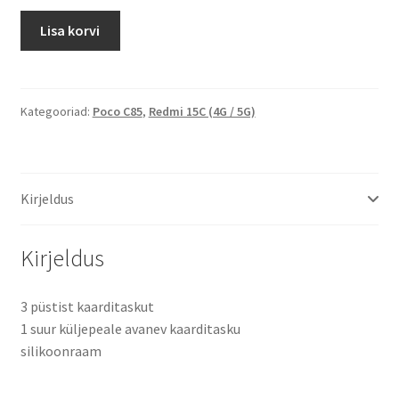
19.00 €.
14.99 €.
Xiaomi
Lisa korvi
Redmi
15C
(4G/5G)
/
Kategooriad:
Poco C85
,
Redmi 15C (4G / 5G)
Poco
C85
(4G/5G)
Kirjeldus
Fancy
Leather
kaitsekott
Kirjeldus
must
kogus
3 püstist kaarditaskut
1 suur küljepeale avanev kaarditasku
silikoonraam