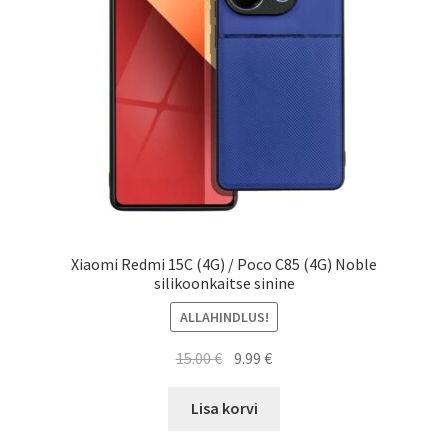
Xiaomi Redmi 15C (4G) / Poco C85 (4G) Noble
silikoonkaitse sinine
ALLAHINDLUS!
Algne
Current
15.00
€
9.99
€
hind
price
oli:
is:
Lisa korvi
15.00 €.
9.99 €.