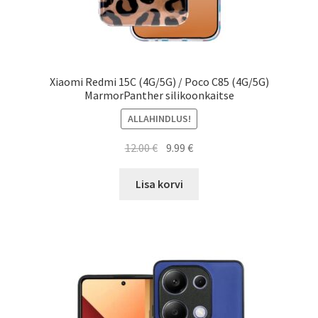
Xiaomi Redmi 15C (4G/5G) / Poco C85 (4G/5G)
MarmorPanther silikoonkaitse
ALLAHINDLUS!
Algne
Current
12.00
€
9.99
€
hind
price
oli:
is:
Lisa korvi
12.00 €.
9.99 €.