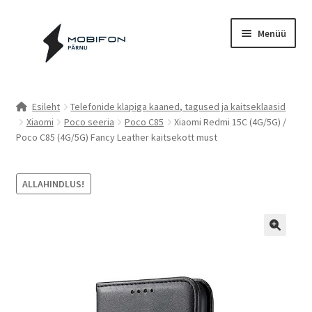
Liigu
Liigu
Menüü
navigeerimisele
sisu
juurde
Esileht
Esileht
Telefonide klapiga kaaned, tagused ja kaitseklaasid
Xiaomi
Poco seeria
Poco C85
Xiaomi Redmi 15C (4G/5G) /
Kassa
Poco C85 (4G/5G) Fancy Leather kaitsekott must
Kontakt
ALLAHINDLUS!
Cookie Policy (EU)
Müügitingimused
Privaatsuspoliitika
Küpsiste poliitika