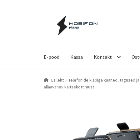
Liigu
Liigu
navigeerimisele
sisu
juurde
E-pood
Kassa
Kontakt
Ost
Esileht
Kassa
Kontakt
Küpsiste poliitika
Ost
Esileht
Telefonide klapiga kaaned, tagused ja
allaavanev kaitsekott must