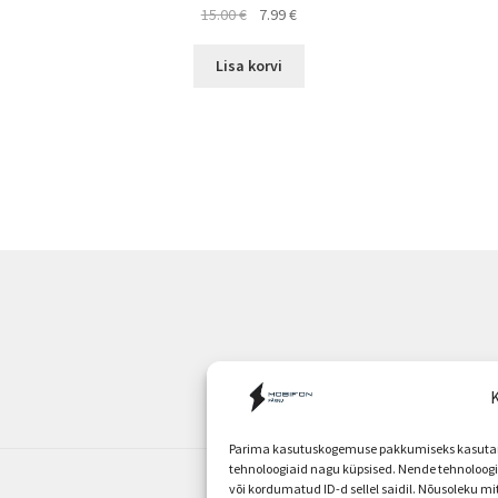
Algne
Current
15.00
€
7.99
€
hind
price
oli:
is:
Lisa korvi
15.00 €.
7.99 €.
K
Parima kasutuskogemuse pakkumiseks kasutame
tehnoloogiaid nagu küpsised. Nende tehnoloo
või kordumatud ID-d sellel saidil. Nõusoleku m