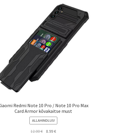
Xiaomi Redmi Note 10 Pro / Note 10 Pro Max
Card Armor kõvakaitse must
ALLAHINDLUS!
Algne
Current
12.00
€
8.99
€