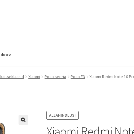
ukorv
ukorv
Sooduspakkumised
 kaitseklaasid
Xiaomi
Poco seeria
Poco F3
Xiaomi Redmi Note 10 Pro
ALLAHINDLUS!
Xiaomi Redmi Note