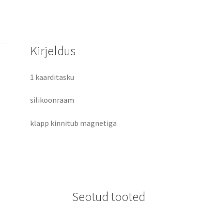
Note
10
Pro
Max
Kirjeldus
/
Poco
1 kaarditasku
F3
ClamShell
silikoonraam
allaavanev
kaitsekott
klapp kinnitub magnetiga
must
kogus
Seotud tooted