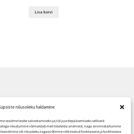
hind
price
oli:
is:
Lisa korvi
12.00 €.
8.99 €.
üpsiste nõusoleku haldamine
 seadme teabe salvestamiseks ja/või juurdepääsemiseks selliseid
giatega nõustumine võimaldab meil töödelda andmeid, nagu sirvimiskäitumine
itteandmine või nõusoleku tagasivõtmine võib teatud funktsioone ja funktsioone