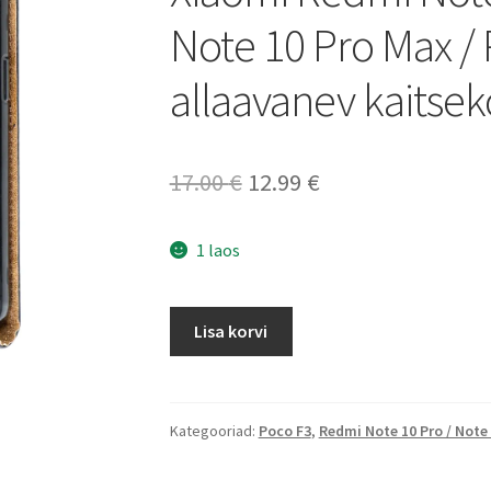
Note 10 Pro Max /
allaavanev kaitsek
Algne
Current
17.00
€
12.99
€
hind
price
1 laos
oli:
is:
17.00 €.
12.99 €.
Xiaomi
Lisa korvi
Redmi
Note
10
Pro
Kategooriad:
Poco F3
,
Redmi Note 10 Pro / Note
/
Redmi